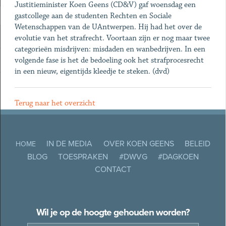
Justitieminister Koen Geens (CD&V) gaf woensdag een
gastcollege aan de studenten Rechten en Sociale
Wetenschappen van de UAntwerpen. Hij had het over de
evolutie van het strafrecht. Voortaan zijn er nog maar twee
categorieën misdrijven: misdaden en wanbedrijven. In een
volgende fase is het de bedoeling ook het strafprocesrecht
in een nieuw, eigentijds kleedje te steken. (dvd)
Terug naar het overzicht
IN DE MEDIA
OVER KOEN GEENS
BELEID
HOME
BLOG
TOESPRAKEN
#DWVG
#DAGKOEN
CONTACT
Wil je op de hoogte gehouden worden?