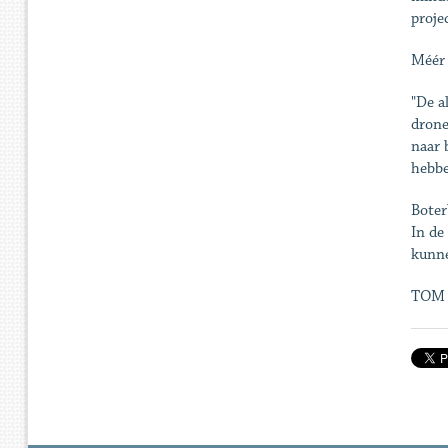
proje
Méér 
"De a
drone
naar 
hebbe
Boter
In de
kunne
TOM 