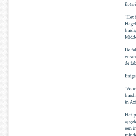
Boterb
"Het 
Hagel
huidi
Midde
De fa
veran
de fa
Enige
"Voor
huish
in Azi
Het p
opgek
een i
minde