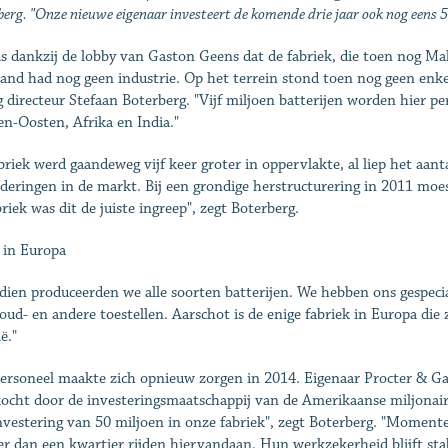
erg. "Onze nieuwe eigenaar investeert de komende drie jaar ook nog eens 50
is dankzij de lobby van Gaston Geens dat de fabriek, die toen nog M
and had nog geen industrie. Op het terrein stond toen nog geen enkel 
g directeur Stefaan Boterberg. "Vijf miljoen batterijen worden hier p
n-Oosten, Afrika en India."
briek werd gaandeweg vijf keer groter in oppervlakte, al liep het aa
deringen in de markt. Bij een grondige herstructurering in 2011 moe
briek was dit de juiste ingreep", zegt Boterberg.
 in Europa
dien produceerden we alle soorten batterijen. We hebben ons gespecia
oud- en andere toestellen. Aarschot is de enige fabriek in Europa die
ë."
ersoneel maakte zich opnieuw zorgen in 2014. Eigenaar Procter & Ga
ocht door de investeringsmaatschappij van de Amerikaanse miljonair 
nvestering van 50 miljoen in onze fabriek", zegt Boterberg. "Mome
r dan een kwartier rijden hiervandaan. Hun werkzekerheid blijft st