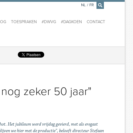
NL
/
FR
×
LOG
TOESPRAKEN
#DWVG
#DAGKOEN
CONTACT
 nog zeker 50 jaar"
schot. Het jubileum werd vrijdag gevierd, met als eregast
lijven we hier met de productie", belooft directeur Stefaan