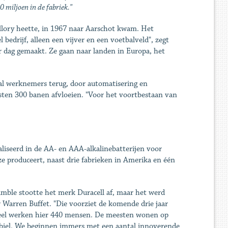
 miljoen in de fabriek."
allory heette, in 1967 naar Aarschot kwam. Het
bedrijf, alleen een vijver en een voetbalveld", zegt
er dag gemaakt. Ze gaan naar landen in Europa, het
ntal werknemers terug, door automatisering en
sten 300 banen afvloeien. "Voor het voortbestaan van
liseerd in de AA- en AAA-alkalinebatterijen voor
 ze produceert, naast drie fabrieken in Amerika en één
mble stootte het merk Duracell af, maar het werd
Warren Buffet. "Die voorziet de komende drie jaar
nteel werken hier 440 mensen. De meesten wonen op
abiel. We beginnen immers met een aantal innoverende