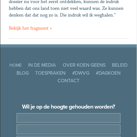
dossier nu voor het eerst ontdekken, kunnen de indruk
hebben dat ons land toen niet veel waard was. Ze kunnen
denken dat dat nog zo is. Die indruk wil ik weghalen."
Bekijk het fragment »
IN DE MEDIA
OVER KOEN GEENS
BELEID
HOME
BLOG
TOESPRAKEN
#DWVG
#DAGKOEN
CONTACT
Wil je op de hoogte gehouden worden?