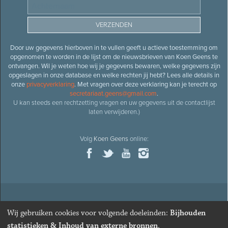
Door uw gegevens hierboven in te vullen geeft u actieve toestemming om
opgenomen te worden in de lijst om de nieuwsbrieven van Koen Geens te
ontvangen. Wil je weten hoe wij je gegevens bewaren, welke gegevens zijn
opgeslagen in onze database en welke rechten jij hebt? Lees alle details in
onze
privacyverklaring
. Met vragen over deze verklaring kan je terecht op
secretariaat.geens@gmail.com
.
U kan steeds een rechtzetting vragen en uw gegevens uit de contactlijst
laten verwijderen.)
Volg
Koen Geens
online:
© 2026
Oud-minister en ere-volksvertegenwoordiger
Koen
Wij gebruiken cookies voor volgende doeleinden:
Bijhouden
Geens
· Alle rechten voorbehouden ·
Cookies wijzigen
statistieken & Inhoud van externe bronnen
.