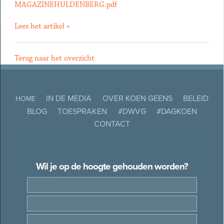
MAGAZINEHULDENBERG.pdf
Lees het artikel »
Terug naar het overzicht
IN DE MEDIA
OVER KOEN GEENS
BELEID
HOME
BLOG
TOESPRAKEN
#DWVG
#DAGKOEN
CONTACT
Wil je op de hoogte gehouden worden?