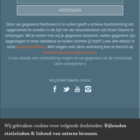
Door uw gegevens hierboven in te vullen geeft u actieve toestemming om
opgenomen te worden in de lijst om de nieuwsbrieven van Koen Geens te
ontvangen. Wil je weten hoe wij je gegevens bewaren, welke gegevens zijn
opgeslagen in onze database en welke rechten jij hebt? Lees alle details in
onze
privacyverklaring
. Met vragen over deze verklaring kan je terecht op
secretariaat.geens@gmail.com
.
U kan steeds een rechtzetting vragen en uw gegevens uit de contactlijst
laten verwijderen.)
Volg
Koen Geens
online:
© 2026
Oud-minister en ere-volksvertegenwoordiger
Koen
Wij gebruiken cookies voor volgende doeleinden:
Bijhouden
Geens
· Alle rechten voorbehouden ·
Cookies wijzigen
statistieken & Inhoud van externe bronnen
.
Webdesign
&
website ontwikkeling
door
Zenjoy in Leuven
. Powered by