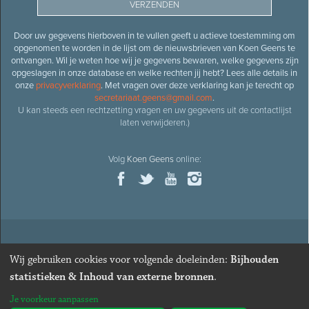
Door uw gegevens hierboven in te vullen geeft u actieve toestemming om
opgenomen te worden in de lijst om de nieuwsbrieven van Koen Geens te
ontvangen. Wil je weten hoe wij je gegevens bewaren, welke gegevens zijn
opgeslagen in onze database en welke rechten jij hebt? Lees alle details in
onze
privacyverklaring
. Met vragen over deze verklaring kan je terecht op
secretariaat.geens@gmail.com
.
U kan steeds een rechtzetting vragen en uw gegevens uit de contactlijst
laten verwijderen.)
Volg
Koen Geens
online:
© 2026
Oud-minister en ere-volksvertegenwoordiger
Koen
Wij gebruiken cookies voor volgende doeleinden:
Bijhouden
Geens
· Alle rechten voorbehouden ·
Cookies wijzigen
statistieken & Inhoud van externe bronnen
.
Webdesign
&
website ontwikkeling
door
Zenjoy in Leuven
. Powered by
Je voorkeur aanpassen
Nimbu
.