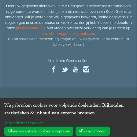
Door uw gegevens hierboven in te vullen geeft u actieve toestemming om
opgenomen te worden in de lijst om de nieuwsbrieven van Koen Geens te
ontvangen. Wil je weten hoe wij je gegevens bewaren, welke gegevens zijn
opgeslagen in onze database en welke rechten jij hebt? Lees alle details in
onze
privacyverklaring
. Met vragen over deze verklaring kan je terecht op
secretariaat.geens@gmail.com
.
U kan steeds een rechtzetting vragen en uw gegevens uit de contactlijst
laten verwijderen.)
Volg
Koen Geens
online:
© 2026
Oud-minister en ere-volksvertegenwoordiger
Koen
Wij gebruiken cookies voor volgende doeleinden:
Bijhouden
Geens
· Alle rechten voorbehouden ·
Cookies wijzigen
statistieken & Inhoud van externe bronnen
.
Webdesign
&
website ontwikkeling
door
Zenjoy in Leuven
. Powered by
Je voorkeur aanpassen
Nimbu
.
Alleen essentiële cookies accepteren
Alles accepteren