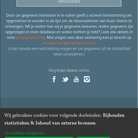
Door uw gegevens hierboven in te vullen geeft u actieve toestemming om
opgenomen te worden in de lijst om de nieuwsbrieven van Koen Geens te
ontvangen. Wil je weten hoe wij je gegevens bewaren, welke gegevens zijn
opgeslagen in onze database en welke rechten jij hebt? Lees alle details in
onze
privacyverklaring
. Met vragen over deze verklaring kan je terecht op
secretariaat.geens@gmail.com
.
U kan steeds een rechtzetting vragen en uw gegevens uit de contactlijst
laten verwijderen.)
Volg
Koen Geens
online:
© 2026
Oud-minister en ere-volksvertegenwoordiger
Koen
Wij gebruiken cookies voor volgende doeleinden:
Bijhouden
Geens
· Alle rechten voorbehouden ·
Cookies wijzigen
statistieken & Inhoud van externe bronnen
.
Webdesign
&
website ontwikkeling
door
Zenjoy in Leuven
. Powered by
Je voorkeur aanpassen
Nimbu
.