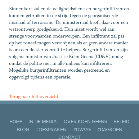
Binnenkort zullen de veiligheidsdiensten burgerinfiltranten
kunnen gebruiken in de strijd tegen de georganiseerde
misdaad of terrorisme. De ministerraad heeft daarvoor een
wetsontwerp goedgekeurd. Hun inzet wordt wel aan
strenge voorwaarden onderworpen. Een infiltrant zal pas
op het toneel mogen verschijnen als er geen andere manier
is om een dossier vooruit te helpen. Burgerinfiltranten zijn
volgens minister van Justitie Koen Geens (CD&V) nodig
omdat de politie niet in alle milieus kan infiltreren.
Mogelijke burgerinfiltranten worden gescreend en
opgevolgd tijdens een operatie.
Terug naar het overzicht
IN DE MEDIA
OVER KOEN GEENS
BELEID
HOME
BLOG
TOESPRAKEN
#DWVG
#DAGKOEN
CONTACT