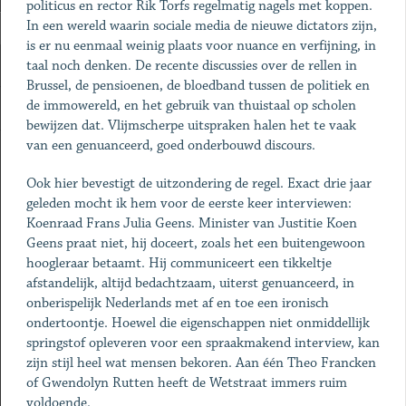
politicus en rector Rik Torfs regelmatig nagels met koppen.
In een wereld waarin sociale media de nieuwe dictators zijn,
is er nu eenmaal weinig plaats voor nuance en verfijning, in
taal noch denken. De recente discussies over de rellen in
Brussel, de pensioenen, de bloedband tussen de politiek en
de immowereld, en het gebruik van thuistaal op scholen
bewijzen dat. Vlijmscherpe uitspraken halen het te vaak
van een genuanceerd, goed onderbouwd discours.
Ook hier bevestigt de uitzondering de regel. Exact drie jaar
geleden mocht ik hem voor de eerste keer interviewen:
Koenraad Frans Julia Geens. Minister van Justitie Koen
Geens praat niet, hij doceert, zoals het een buitengewoon
hoogleraar betaamt. Hij communiceert een tikkeltje
afstandelijk, altijd bedachtzaam, uiterst genuanceerd, in
onberispelijk Nederlands met af en toe een ironisch
ondertoontje. Hoewel die eigenschappen niet onmiddellijk
springstof opleveren voor een spraakmakend interview, kan
zijn stijl heel wat mensen bekoren. Aan één Theo Francken
of Gwendolyn Rutten heeft de Wetstraat immers ruim
voldoende.