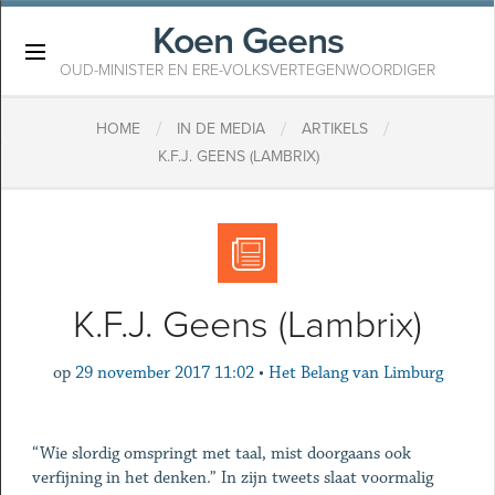
Koen Geens
×
OUD-MINISTER EN ERE-VOLKSVERTEGENWOORDIGER
/
/
/
HOME
IN DE MEDIA
ARTIKELS
​K.F.J. GEENS (LAMBRIX)
​K.F.J. Geens (Lambrix)
op
29 november 2017 11:02
•
Het Belang van Limburg
“Wie slordig omspringt met taal, mist doorgaans ook
verfijning in het denken.” In zijn tweets slaat voormalig