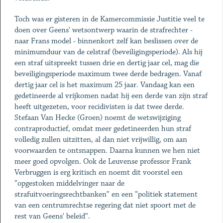
Toch was er gisteren in de Kamercommissie Justitie veel te
doen over Geens' wetsontwerp waarin de strafrechter -
naar Frans model - binnenkort zelf kan beslissen over de
minimumduur van de celstraf (beveiligingsperiode). Als hij
een straf uitspreekt tussen drie en dertig jaar cel, mag die
beveiligingsperiode maximum twee derde bedragen. Vanaf
dertig jaar cel is het maximum 25 jaar. Vandaag kan een
gedetineerde al vrijkomen nadat hij een derde van zijn straf
heeft uitgezeten, voor recidivisten is dat twee derde.
Stefaan Van Hecke (Groen) noemt de wetswijziging
contraproductief, omdat meer gedetineerden hun straf
volledig zullen uitzitten, al dan niet vrijwillig, om aan
voorwaarden te ontsnappen. Daarna kunnen we hen niet
meer goed opvolgen. Ook de Leuvense professor Frank
Verbruggen is erg kritisch en noemt dit voorstel een
“opgestoken middelvinger naar de
strafuitvoeringsrechtbanken” en een “politiek statement
van een centrumrechtse regering dat niet spoort met de
rest van Geens' beleid”.