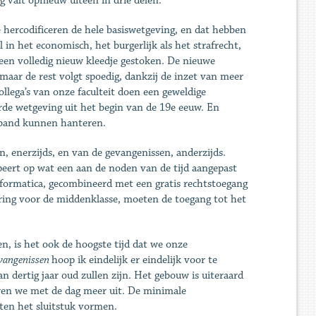
g valt opnieuw uiteen in drie delen.
hercodificeren de hele basiswetgeving, en dat hebben
l in het economisch, het burgerlijk als het strafrecht,
een volledig nieuw kleedje gestoken. De nieuwe
 maar de rest volgt spoedig, dankzij de inzet van meer
ollega’s van onze faculteit doen een geweldige
de wetgeving uit het begin van de 19e eeuw. En
verband kunnen hanteren.
 enerzijds, en van de gevangenissen, anderzijds.
peert op wat een aan de noden van de tijd aangepast
nformatica, gecombineerd met een gratis rechtstoegang
ering voor de middenklasse, moeten de toegang tot het
n, is het ook de hoogste tijd dat we onze
evangenissen
hoop ik eindelijk er eindelijk voor te
n dertig jaar oud zullen zijn. Het gebouw is uiteraard
ren we met de dag meer uit. De minimale
ten het sluitstuk vormen.