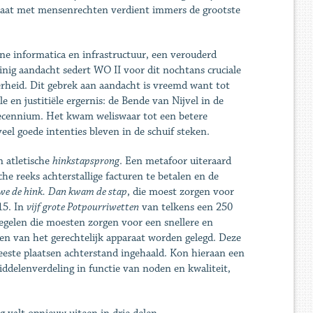
staat met mensenrechten verdient immers de grootste
rne informatica en infrastructuur, een verouderd
nig aandacht sedert WO II voor dit nochtans cruciale
erheid. Dit gebrek aan aandacht is vreemd want tot
e en justitiële ergernis: de Bende van Nijvel in de
e decennium. Het kwam weliswaar tot een betere
el goede intenties bleven in de schuif steken.
n atletische
hinkstapsprong
. Een metafoor uiteraard
he reeks achterstallige facturen te betalen en de
e de hink.
Dan kwam de stap
, die moest zorgen voor
15. In
vijf grote Potpourriwetten
van telkens een 250
egelen die moesten zorgen voor een snellere en
en van het gerechtelijk apparaat worden gelegd. Deze
eeste plaatsen achterstand ingehaald. Kon hieraan een
delenverdeling in functie van noden en kwaliteit,