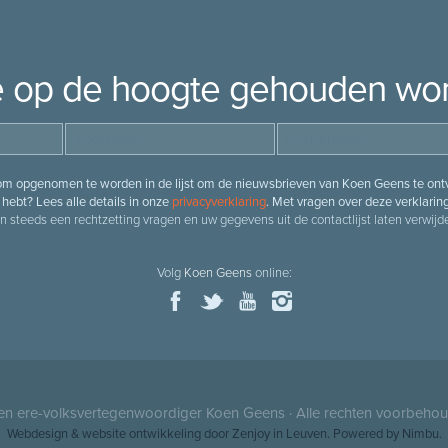
je op de hoogte gehouden wo
 om opgenomen te worden in de lijst om de nieuwsbrieven van Koen Geens te ontv
hebt? Lees alle details in onze
privacyverklaring
. Met vragen over deze verklarin
n steeds een rechtzetting vragen en uw gegevens uit de contactlijst laten verwijde
Volg
Koen Geens
online:
 en ere-volksvertegenwoordiger
Koen Geens
· Alle rechten voorbeho
Webdesign
&
website ontwikkeling
door
Zenjoy in Leuven
. Powered by
Nimbu
.