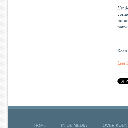
Het de
verni
notar
nauw 
Koen
Lees h
IN DE MEDIA
OVER KOEN
HOME