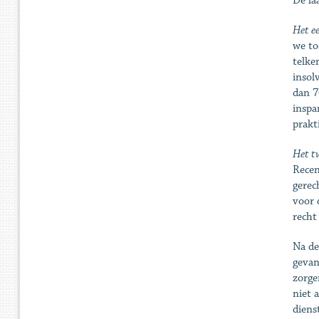
De la
Het ee
we to
telke
insol
dan 7
inspa
prakt
Het t
Recen
gerec
voor 
recht
Na de
gevan
zorge
niet 
diens