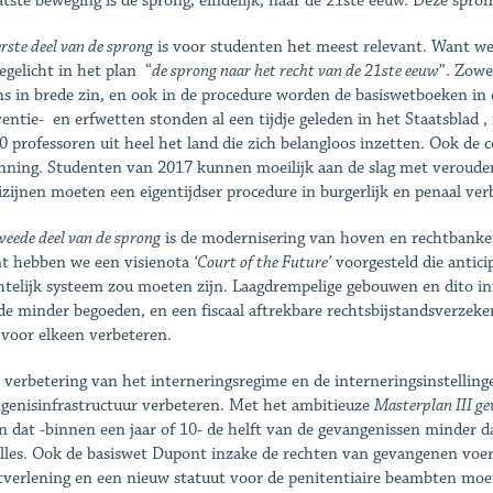
atste beweging is de sprong, eindelijk, naar de 21ste eeuw. Deze spron
rste deel van de sprong
is voor studenten het meest relevant. Want we 
egelicht in het plan “
de sprong naar het recht van de 21ste eeuw
”. Zowe
ns in brede zin, en ook in de procedure worden de basiswetboeken in 
ventie- en erfwetten stonden al een tijdje geleden in het Staatsblad ,
0 professoren uit heel het land die zich belangloos inzetten. Ook de c
nning. Studenten van 2017 kunnen moeilijk aan de slag met verouder
izijnen moeten een eigentijdser procedure in burgerlijk en penaal 
weede deel van de sprong
is de modernisering van hoven en rechtbanken,
t hebben we een visienota
‘Court of the Future’
voorgesteld die antici
htelijk systeem zou moeten zijn. Laagdrempelige gebouwen en dito i
de minder begoeden, en een fiscaal aftrekbare rechtsbijstandsverzek
 voor elkeen verbeteren.
 verbetering van het interneringsregime en de interneringsinstellinge
genisinfrastructuur verbeteren. Met het ambitieuze
Masterplan III g
n dat -binnen een jaar of 10- de helft van de gevangenissen minder da
alles. Ook de basiswet Dupont inzake de rechten van gevangenen voe
tverlening en een nieuw statuut voor de penitentiaire beambten moe