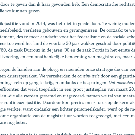
 door te geven dan ik haar gevonden heb. Een democratische rechts
die we kunnen geven.
ik justitie vond in 2014, was het niet in goede doen. Te weinig mode
neelsbeleid, versleten gebouwen en gevangenissen. De oorzaak: te wei
tement, des te meer aandacht voor het federalisme en de sociale zek
keer toe werd het land de voorbije 30 jaar wakker geschud door politiël
 ‘80, de zaak Dutroux in de jaren ‘90 en de zaak Fortis in het eerst
uitvoering, en een onafhankelijke benoeming van magistraten, maar ve
oegen de handen aan de ploeg, en noemden onze strategie die van ee
een drietrapstraket. We verzekerden de
continuïteit
door een gigantisc
mingstrein op gang te krijgen ondanks de besparingen.
Dat noemden w
efficëntie: dat werd toegelicht in een groot justitieplan van maart 20
elen -die alle werden gestemd en uitgevoerd- namen we tal van maatr
r routineuze justitie. Daardoor kon precies meer focus op de kerntak
egie werkte, want ondanks een lichter personeelskader, werd op de m
ome organisatie van de magistratuur worden toegevoegd, met een mid
are nog beter.