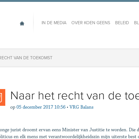
IN DE MEDIA
OVER KOEN GEENS
BELEID
B
RECHT VAN DE TOEKOMST
Naar het recht van de t
op
05 december 2017 10:56
•
VRG Balans
jonge jurist droomt ervan eens Minister van Justitie te worden. Die 
oliticus en elk mens met verantwoordelijkheidszin mijn uiterste best d