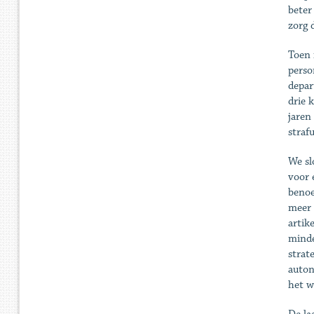
beter
zorg 
Toen 
perso
depar
drie 
jaren
straf
We sl
voor 
benoe
meer 
artik
minde
strat
auton
het w