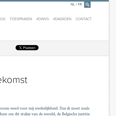
NL
/
FR
×
LOG
TOESPRAKEN
#DWVG
#DAGKOEN
CONTACT
oekomst
droom werd voor mij werkelijkheid. Dus ik moet zoals
oen om dit stukje van de wereld, de Belgische justitie