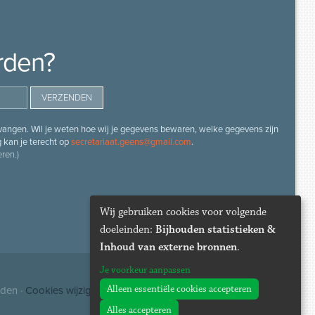
rden?
angen. Wil je weten hoe wij je gegevens bewaren, welke gegevens zijn
g kan je terecht op
secretariaat.geens@gmail.com
.
ren.)
Wij gebruiken cookies voor volgende
doeleinden:
Bijhouden statistieken &
Inhoud van externe bronnen
.
Je voorkeur aanpassen
Alleen essentiële cookies accepteren
uden ·
Cookies wijzigen
Alles accepteren