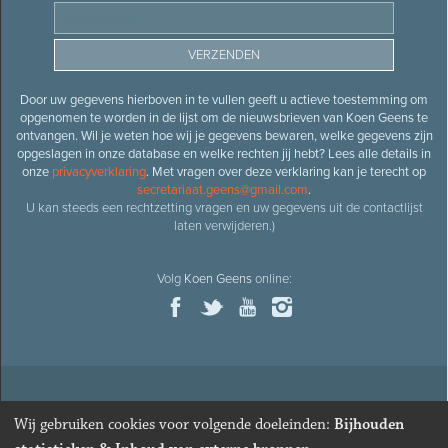
Door uw gegevens hierboven in te vullen geeft u actieve toestemming om
opgenomen te worden in de lijst om de nieuwsbrieven van Koen Geens te
ontvangen. Wil je weten hoe wij je gegevens bewaren, welke gegevens zijn
opgeslagen in onze database en welke rechten jij hebt? Lees alle details in
onze
privacyverklaring
. Met vragen over deze verklaring kan je terecht op
secretariaat.geens@gmail.com
.
U kan steeds een rechtzetting vragen en uw gegevens uit de contactlijst
laten verwijderen.)
Volg
Koen Geens
online:
© 2026
Oud-minister en ere-volksvertegenwoordiger
Koen
Wij gebruiken cookies voor volgende doeleinden:
Bijhouden
Geens
· Alle rechten voorbehouden ·
Cookies wijzigen