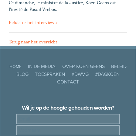
Ce dimanche, le ministre de la Justice, Koen Geens est
l'invité de Pascal Vrebos.
Beluister het interview »
Terug naar het overzicht
IN DE MEDIA
OVER KOEN GEENS
BELEID
HOME
BLOG
TOESPRAKEN
#DWVG
#DAGKOEN
CONTACT
Wil je op de hoogte gehouden worden?