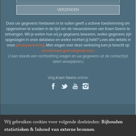
Door uw gegevens hierboven in te vullen geeft u actieve toestemming om
opgenomen te worden in de lijst om de nieuwsbrieven van Koen Geens te
ontvangen. Wil je weten hoe wij je gegevens bewaren, welke gegevens zijn
opgeslagen in onze database en welke rechten jij hebt? Lees alle details in
onze
privacyverklaring
. Met vragen over deze verklaring kan je terecht op
secretariaat.geens@gmail.com
.
U kan steeds een rechtzetting vragen en uw gegevens uit de contactlijst
laten verwijderen.)
Volg
Koen Geens
online:
© 2026
Oud-minister en ere-volksvertegenwoordiger
Koen
Wij gebruiken cookies voor volgende doeleinden:
Bijhouden
Geens
· Alle rechten voorbehouden ·
Cookies wijzigen
statistieken & Inhoud van externe bronnen
.
Webdesign
&
website ontwikkeling
door
Zenjoy in Leuven
. Powered by