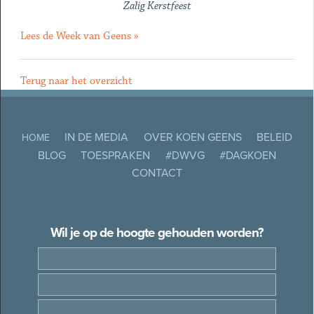
Zalig Kerstfeest
Lees de Week van Geens »
Terug naar het overzicht
IN DE MEDIA
OVER KOEN GEENS
BELEID
HOME
BLOG
TOESPRAKEN
#DWVG
#DAGKOEN
CONTACT
Wil je op de hoogte gehouden worden?