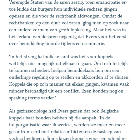
Verenigde Staten van de jaren zestig, toen emancipatie er-
toe leidde dat burgers hun individuele rechten gingen
opeisen en die voor de rechtbank afdwongen. Omdat de
rechtbanken op den duur vol zaten, ging men op zoek naar
een andere vormen van geschiloplossing. Maar het was in
het Ierland van de jaren negentig dat Evers voor het eerst
over bemiddeling hoorde tijdens een seminarie.
‘In het streng katholieke land was het voor koppels
wettelijk niet mogelijk uit elkaar te gaan. Om toch feitelijk
te kunnen scheiden, hielpen bemiddelaars hen om een
onderlinge regeling op te stellen en akkoorden af te sluiten.
Koppels die op zo’n manier uit elkaar gingen, kwamen vaak
minder beschadigd uit een conflict. Exen konden nog on
speaking terms verder.’
Als gezinssociologe had Evers gezien dat ook Belgische
koppels baat konden hebben bij die aanpak. ‘In de
hulporganisatie waar ik werkte, werden we meer en meer
geconfronteerd met relatieconflicten en de nasleep van
vechtscheidingen. Soms kozen koppels voor een scheiding