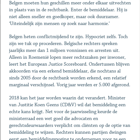
Belgen moeten hun geschillen meer onder elkaar uitvechten
in plaats van in de rechtbank. Enter de bemiddelaar. Hij is
niet alleen sneller en goedkoper, maar ook duurzamer.
‘Uiteindelijk zijn mensen op zoek naar harmonie.’
Belgen heten conflictmijdend te zijn. Hypocriet zelfs. Toch
zijn we tuk op procederen. Belgische rechters spreken
jaarlijks meer dan 1 miljoen vonnissen en arresten uit.
Alleen in Roemenië lopen meer rechtszaken per inwoner,
leert het European Justice Scoreboard. Ondertussen blijven
akkoorden via een erkend bemiddelaar, die nochtans al
sinds 2005 door de rechtbank worden erkend, een relatief
marginaal verschijnsel. Vorig jaar werden er 5.000 afgerond.
2018 kan het jaar worden waarin dat verandert. Minister
van Justitie Koen Geens (CD&V) wil dat bemiddeling een
echte kans krijgt. Net voor de jaarwisseling keurde de
ministerraad een wet goed die advocaten en
gerechtsdeurwaarders verplicht om cliënten op de optie van
bemiddeling te wijzen. Rechters kunnen partijen dwingen
eerst een bemiddelingspoging te ondernemen voor ze een