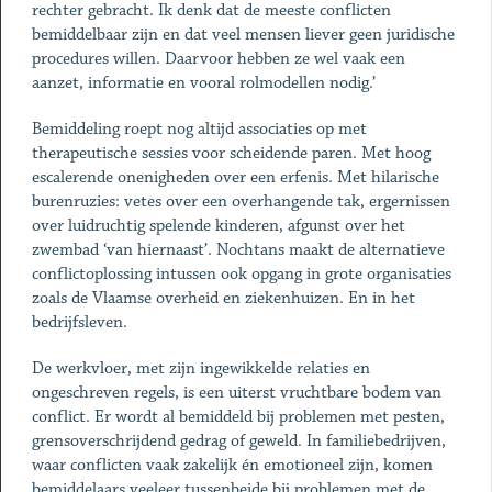
rechter gebracht. Ik denk dat de meeste conflicten
bemiddelbaar zijn en dat veel mensen liever geen juridische
procedures willen. Daarvoor hebben ze wel vaak een
aanzet, informatie en vooral rolmodellen nodig.’
Bemiddeling roept nog altijd associaties op met
therapeutische sessies voor scheidende paren. Met hoog
escalerende onenigheden over een erfenis. Met hilarische
burenruzies: vetes over een overhangende tak, ergernissen
over luidruchtig spelende kinderen, afgunst over het
zwembad ‘van hiernaast’. Nochtans maakt de alternatieve
conflictoplossing intussen ook opgang in grote organisaties
zoals de Vlaamse overheid en ziekenhuizen. En in het
bedrijfsleven.
De werkvloer, met zijn ingewikkelde relaties en
ongeschreven regels, is een uiterst vruchtbare bodem van
conflict. Er wordt al bemiddeld bij problemen met pesten,
grensoverschrijdend gedrag of geweld. In familiebedrijven,
waar conflicten vaak zakelijk én emotioneel zijn, komen
bemiddelaars veeleer tussenbeide bij problemen met de