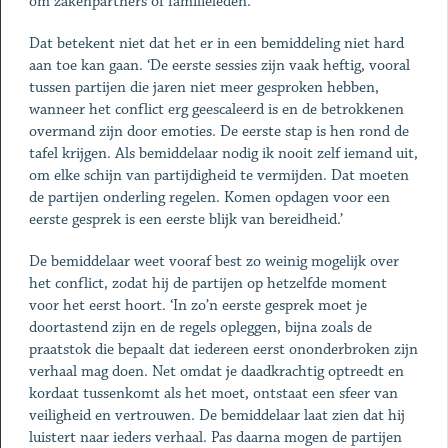
om zakenpartners of familieleden.’
Dat betekent niet dat het er in een bemiddeling niet hard
aan toe kan gaan. ‘De eerste sessies zijn vaak heftig, vooral
tussen partijen die jaren niet meer gesproken hebben,
wanneer het conflict erg geescaleerd is en de betrokkenen
overmand zijn door emoties. De eerste stap is hen rond de
tafel krijgen. Als bemiddelaar nodig ik nooit zelf iemand uit,
om elke schijn van partijdigheid te vermijden. Dat moeten
de partijen onderling regelen. Komen opdagen voor een
eerste gesprek is een eerste blijk van bereidheid.’
De bemiddelaar weet vooraf best zo weinig mogelijk over
het conflict, zodat hij de partijen op hetzelfde moment
voor het eerst hoort. ‘In zo’n eerste gesprek moet je
doortastend zijn en de regels opleggen, bijna zoals de
praatstok die bepaalt dat iedereen eerst ononderbroken zijn
verhaal mag doen. Net omdat je daadkrachtig optreedt en
kordaat tussenkomt als het moet, ontstaat een sfeer van
veiligheid en vertrouwen. De bemiddelaar laat zien dat hij
luistert naar ieders verhaal. Pas daarna mogen de partijen