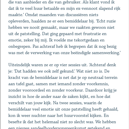
die van aanbieder en die van gebruiker. Als klant vond ik
dat ik te veel huur betaalde en mijn ex-vennoot slapend rijk
maakte.’ Omdat maanden van discussiëren niets
opleverden, haalden ze er een bemiddelaar bij. ‘Echt ruzie
hebben we nooit gemaakt, maar we raakten gewoon niet
uit de patstelling. Dat ging gepaard met frustratie en
emotie, zeker bij mij. Ik voelde me tekortgedaan en
onbegrepen. Pas achteraf heb ik begrepen dat ik nog bezig
was met de verwerking van onze beëindigde samenwerking.’
Uiteindelijk waren ze er op vier sessies uit. ‘Achteraf denk
je: ‘Dat hadden we ook zelf gekund.’ Wat niet zo is. De
kracht van de bemiddelaar is net dat je op neutraal terrein
aan tafel gaat, samen met iemand zonder voorkennis,
zonder vooroordeel en zonder voorkeur. Daardoor krijg je
inzicht in hoe de ander naar de zaken kijkt, en hoe dat
verschilt van jouw kijk. Na twee sessies, waarin de
bemiddelaar veel emotie uit onze patstelling heeft gehaald,
kon ik weer nuchter naar het huurvoorstel kijken. En
besefte ik dat het helemaal niet zo slecht was. We hebben
een nieuwe aandeelhoudersovereenkomst getekend en