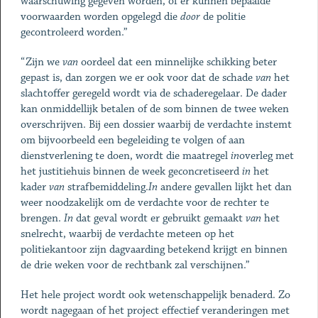
waarschuwing gegeven worden, of er kunnen bepaalde
voorwaarden worden opgelegd die
door
de politie
gecontroleerd worden.”
“Zijn we
van
oordeel dat een minnelijke schikking beter
gepast is, dan zorgen we er ook voor dat de schade
van
het
slachtoffer geregeld wordt via de schaderegelaar. De dader
kan onmiddellijk betalen of de som binnen de twee weken
overschrijven. Bij een dossier waarbij de verdachte instemt
om bijvoorbeeld een begeleiding te volgen of aan
dienstverlening te doen, wordt die maatregel
in
overleg met
het justitiehuis binnen de week geconcretiseerd
in
het
kader
van
strafbemiddeling.
In
andere gevallen lijkt het dan
weer noodzakelijk om de verdachte voor de rechter te
brengen.
In
dat geval wordt er gebruikt gemaakt
van
het
snelrecht, waarbij de verdachte meteen op het
politiekantoor zijn dagvaarding betekend krijgt en binnen
de drie weken voor de rechtbank zal verschijnen.”
Het hele project wordt ook wetenschappelijk benaderd. Zo
wordt nagegaan of het project effectief veranderingen met