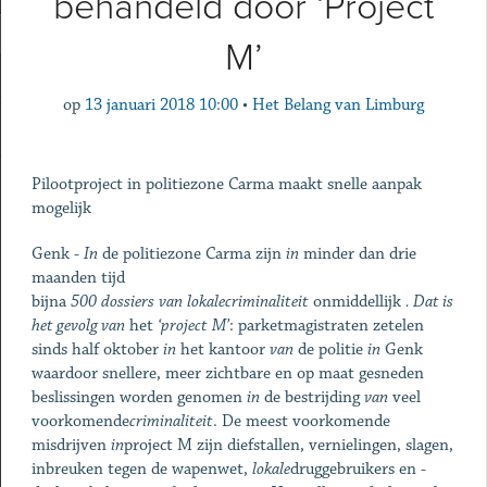
behandeld door ‘Project
M’
op
13 januari 2018 10:00
•
Het Belang van Limburg
Pilootproject in politiezone Carma maakt snelle aanpak
mogelijk
Genk -
In
de politiezone Carma zijn
in
minder dan drie
maanden tijd
bijna
500
dossiers
van
lokale
criminaliteit
onmiddellijk
. Dat is
het gevolg van
het
‘project
M’
: parketmagistraten zetelen
sinds half oktober
in
het kantoor
van
de politie
in
Genk
waardoor snellere, meer zichtbare en op maat gesneden
beslissingen worden genomen
in
de bestrijding
van
veel
voorkomende
criminaliteit
. De meest voorkomende
misdrijven
in
project M zijn diefstallen, vernielingen, slagen,
inbreuken tegen de wapenwet,
lokale
druggebruikers en -