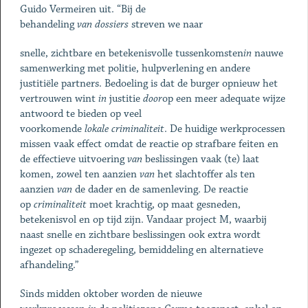
Guido Vermeiren uit. “Bij de
behandeling
van
dossiers
streven we naar
snelle, zichtbare en betekenisvolle tussenkomsten
in
nauwe
samenwerking met politie, hulpverlening en andere
justitiële partners. Bedoeling is dat de burger opnieuw het
vertrouwen wint
in
justitie
door
op een meer adequate wijze
antwoord te bieden op veel
voorkomende
lokale
criminaliteit
. De huidige werkprocessen
missen vaak effect omdat de reactie op strafbare feiten en
de effectieve uitvoering
van
beslissingen vaak (te) laat
komen, zowel ten aanzien
van
het slachtoffer als ten
aanzien
van
de dader en de samenleving. De reactie
op
criminaliteit
moet krachtig, op maat gesneden,
betekenisvol en op tijd zijn. Vandaar project M, waarbij
naast snelle en zichtbare beslissingen ook extra wordt
ingezet op schaderegeling, bemiddeling en alternatieve
afhandeling.”
Sinds midden oktober worden de nieuwe