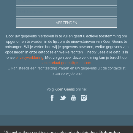
Door uw gegevens hierboven in te vullen geeft u actieve toestemming om
opgenomen te worden in de lijst om de nieuwsbrieven van Koen Geens te
ontvangen. Wil je weten hoe wij je gegevens bewaren, welke gegevens zijn
opgeslagen in onze database en welke rechten jij hebt? Lees alle details in
onze
privacyverklaring
. Met vragen over deze verklaring kan je terecht op
secretariaat.geens@gmail.com
.
U kan steeds een rechtzetting vragen en uw gegevens uit de contactlijst
laten verwijderen.)
Volg
Koen Geens
online:
© 2026
Oud-minister en ere-volksvertegenwoordiger
Koen
Wij gebruiken cookies voor volgende doeleinden:
Bijhouden