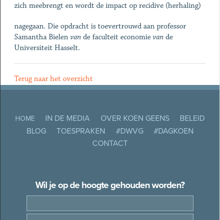
zich meebrengt en wordt de impact op recidive (herhaling)
nagegaan. Die opdracht is toevertrouwd aan professor
Samantha Bielen
van
de faculteit economie
van
de
Universiteit Hasselt.
Terug naar het overzicht
IN DE MEDIA
OVER KOEN GEENS
BELEID
HOME
BLOG
TOESPRAKEN
#DWVG
#DAGKOEN
CONTACT
Wil je op de hoogte gehouden worden?