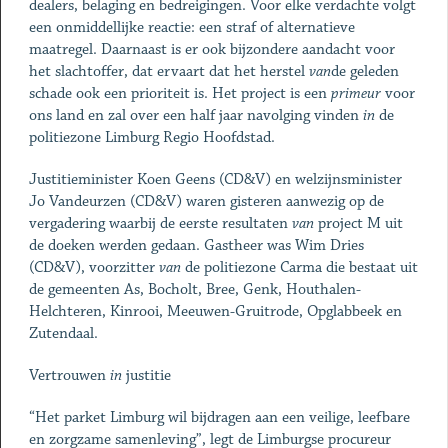
dealers, belaging en bedreigingen. Voor elke verdachte volgt
een onmiddellijke reactie: een straf of alternatieve
maatregel. Daarnaast is er ook bijzondere aandacht voor
het slachtoffer, dat ervaart dat het herstel
van
de geleden
schade ook een prioriteit is. Het project is een
primeur
voor
ons land en zal over een half jaar navolging vinden
in
de
politiezone Limburg Regio Hoofdstad.
Justitieminister Koen Geens (CD&V) en welzijnsminister
Jo Vandeurzen (CD&V) waren gisteren aanwezig op de
vergadering waarbij de eerste resultaten
van
project M uit
de doeken werden gedaan. Gastheer was Wim Dries
(CD&V), voorzitter
van
de politiezone Carma die bestaat uit
de gemeenten As, Bocholt, Bree, Genk, Houthalen-
Helchteren, Kinrooi, Meeuwen-Gruitrode, Opglabbeek en
Zutendaal.
Vertrouwen
in
justitie
“Het parket Limburg wil bijdragen aan een veilige, leefbare
en zorgzame samenleving”, legt de Limburgse procureur