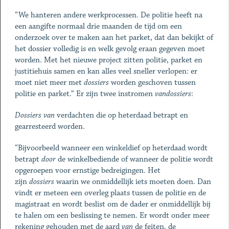
“We hanteren andere werkprocessen. De politie heeft na
een aangifte normaal drie maanden de tijd om een
onderzoek over te maken aan het parket, dat dan bekijkt of
het dossier volledig is en welk gevolg eraan gegeven moet
worden. Met het nieuwe project zitten politie, parket en
justitiehuis samen en kan alles veel sneller verlopen: er
moet niet meer met
dossiers
worden geschoven tussen
politie en parket.” Er zijn twee instromen
van
dossiers
:
Dossiers
van
verdachten die op heterdaad betrapt en
gearresteerd worden.
“Bijvoorbeeld wanneer een winkeldief op heterdaad wordt
betrapt
door
de winkelbediende of wanneer de politie wordt
opgeroepen voor ernstige bedreigingen. Het
zijn
dossiers
waarin we onmiddellijk iets moeten doen. Dan
vindt er meteen een overleg plaats tussen de politie en de
magistraat en wordt beslist om de dader er onmiddellijk bij
te halen om een beslissing te nemen. Er wordt onder meer
rekening gehouden met de aard
van
de feiten, de