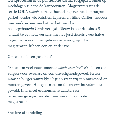
werkprocessen
in
de politiezone Carma toegepast, enkel op
weekdagen tijdens de kantooruren. Magistraten
van
de
sectie LOKA (
lokale
korte afhandeling)
van
het Limburgse
parket, onder wie Kristien Leyssen en Eline Carlier, hebben
hun werkterrein
van
het parket naar het
politiegebouw
in
Genk verlegd. Nieuw is ook dat sinds 8
januari twee medewerkers
van
het justitiehuis twee halve
dagen per week
in
het gebouw aanwezig zijn. De
magistraten lichten een en ander toe.
Om welke feiten gaat het?
“Enkel om veel voorkomende
lokale
criminaliteit
, feiten die
zorgen voor overlast en een onveiligheidsgevoel, feiten
waar de burger
van
wakker ligt en waar wij een antwoord op
moeten geven. Het gaat niet om feiten
van
intrafamiliaal
geweld, financieel economische delicten en
feiten
van
georganiseerde
criminaliteit
”, aldus de
magistraten.
Snellere afhandeling