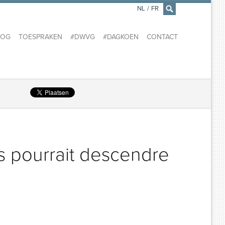
NL
/
FR
×
LOG
TOESPRAKEN
#DWVG
#DAGKOEN
CONTACT
ys pourrait descendre