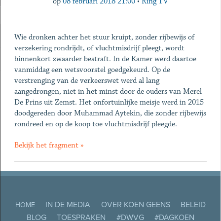
op
08 februari 2018 21:00
•
Ring TV
Wie dronken achter het stuur kruipt, zonder rijbewijs of
verzekering rondrijdt, of vluchtmisdrijf pleegt, wordt
binnenkort zwaarder bestraft. In de Kamer werd daartoe
vanmiddag een wetsvoorstel goedgekeurd. Op de
verstrenging van de verkeerswet werd al lang
aangedrongen, niet in het minst door de ouders van Merel
De Prins uit Zemst. Het onfortuinlijke meisje werd in 2015
doodgereden door Muhammad Aytekin, die zonder rijbewijs
rondreed en op de koop toe vluchtmisdrijf pleegde.
Bekijk het fragment »
IN DE MEDIA
OVER KOEN GEENS
BELEID
HOME
BLOG
TOESPRAKEN
#DWVG
#DAGKOEN