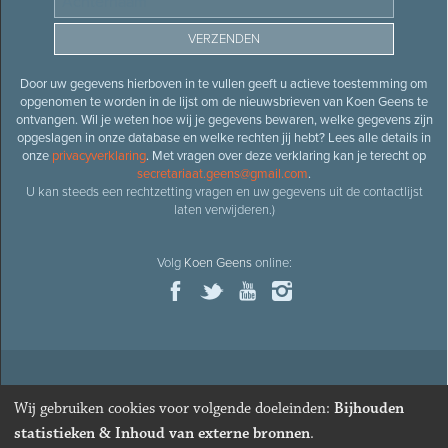
Door uw gegevens hierboven in te vullen geeft u actieve toestemming om
opgenomen te worden in de lijst om de nieuwsbrieven van Koen Geens te
ontvangen. Wil je weten hoe wij je gegevens bewaren, welke gegevens zijn
opgeslagen in onze database en welke rechten jij hebt? Lees alle details in
onze
privacyverklaring
. Met vragen over deze verklaring kan je terecht op
secretariaat.geens@gmail.com
.
U kan steeds een rechtzetting vragen en uw gegevens uit de contactlijst
laten verwijderen.)
Volg
Koen Geens
online:
© 2026
Oud-minister en ere-volksvertegenwoordiger
Koen
Wij gebruiken cookies voor volgende doeleinden:
Bijhouden
Geens
· Alle rechten voorbehouden ·
Cookies wijzigen
statistieken & Inhoud van externe bronnen
.
Webdesign
&
website ontwikkeling
door
Zenjoy in Leuven
. Powered by