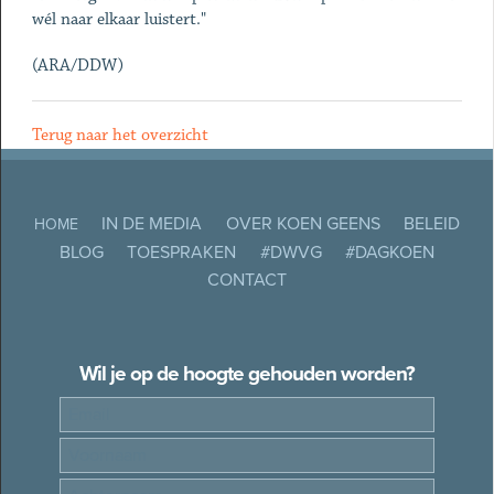
wél naar elkaar luistert."
(ARA/DDW)
Terug naar het overzicht
IN DE MEDIA
OVER KOEN GEENS
BELEID
HOME
BLOG
TOESPRAKEN
#DWVG
#DAGKOEN
CONTACT
Wil je op de hoogte gehouden worden?