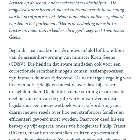
Assisen op de schop, onderzoeksrechters afschaffen... De
magistratuur schreeuwt moord en brand over de hervorming
van het strafprocesrecht. Maar binnenkort zullen ze gehoord
worden in het parlement. "Het is de bedoeling om echt te
luisteren, maar dan in beide richtingen", zegt justitieminister
Geens.
Begin dit jaar maakte het Grondwettelijk Hof brandhout
van de assisenhervorming van minister Koen Geens
(CD&V). Die hield in dat zware misdaden ook voor een
correctionele rechtbank mogen komen: assisenprocessen
zijn immers duur en tijdrovend. De vernietigde regeling was
hoe dan ook tijdelijk en moest de werklast bij assisen
draaglijk maken. De definitieve hervorming ervan maakt
deel uit van één van de grote werven van Geens deze
legislatuur: een nieuw wetboek van strafvordering, met
daarin nieuwe regels over hoe een strafproces (sneller en
efficiënter) gevoerd moet worden. Daarvoor deed hij een
beroep op vijf experts, onder wie hoogleraar Philip Traest
(UGent), maar hun voorstellen stuitten op weerstand
vanuit de magistratuur. Ze knabbelen bijvoorbeeld aan de