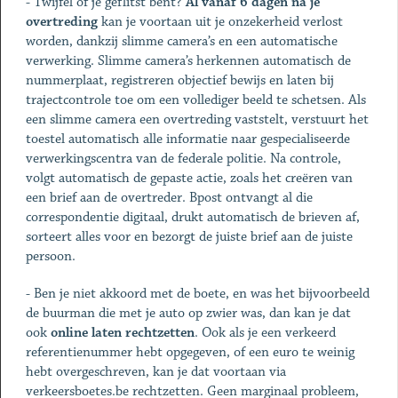
- Twijfel of je geflitst bent?
Al vanaf 6 dagen na je
overtreding
kan je voortaan uit je onzekerheid verlost
worden, dankzij slimme camera’s en een automatische
verwerking. Slimme camera’s herkennen automatisch de
nummerplaat, registreren objectief bewijs en laten bij
trajectcontrole toe om een vollediger beeld te schetsen. Als
een slimme camera een overtreding vaststelt, verstuurt het
toestel automatisch alle informatie naar gespecialiseerde
verwerkingscentra van de federale politie. Na controle,
volgt automatisch de gepaste actie, zoals het creëren van
een brief aan de overtreder. Bpost ontvangt al die
correspondentie digitaal, drukt automatisch de brieven af,
sorteert alles voor en bezorgt de juiste brief aan de juiste
persoon.
- Ben je niet akkoord met de boete, en was het bijvoorbeeld
de buurman die met je auto op zwier was, dan kan je dat
ook
online laten rechtzetten
. Ook als je een verkeerd
referentienummer hebt opgegeven, of een euro te weinig
hebt overgeschreven, kan je dat voortaan via
verkeersboetes.be rechtzetten. Geen marginaal probleem,