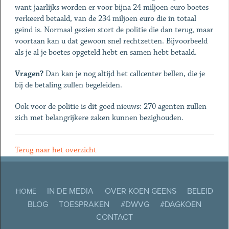
want jaarlijks worden er voor bijna 24 miljoen euro boetes
verkeerd betaald, van de 234 miljoen euro die in totaal
geïnd is. Normaal gezien stort de politie die dan terug, maar
voortaan kan u dat gewoon snel rechtzetten. Bijvoorbeeld
als je al je boetes opgeteld hebt en samen hebt betaald.
Vragen?
Dan kan je nog altijd het callcenter bellen, die je
bij de betaling zullen begeleiden.
Ook voor de politie is dit goed nieuws: 270 agenten zullen
zich met belangrijkere zaken kunnen bezighouden.
Terug naar het overzicht
IN DE MEDIA
OVER KOEN GEENS
BELEID
HOME
BLOG
TOESPRAKEN
#DWVG
#DAGKOEN
CONTACT