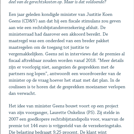
deel van de gerechtskosten op. Maar is dat voldoende?
Een jaar geleden kondigde minister van Justitie Koen
Geens (CD&V) aan dat hij een fiscale stimulans zou geven
aan wie een rechtsbijstandsverzekering afsluit. De
ministerraad had daarover een akkoord bereikt. De
maatregel was een onderdeel van een breder pakket
maatregelen om de toegang tot justitie te
vergemakkelijken. Geens zei in interviews dat de premies al
fiscaal aftrekbaar zouden worden vanaf 2018. “Meer details
zijn er voorlopig niet, aangezien de gesprekken met de
partners nog lopen”, antwoordt een woordvoerder van de
minister op de vraag hoever het staat met dat plan. In de
coulissen is te horen dat de gesprekken moeizamer verlopen
dan verwacht.
Het idee van minister Geens bouwt voort op een project
van zijn voorganger, Laurette Onkelinx (PS). Zij stelde in
2007 een goedkopere rechtsbijstandspolis voor, waarvan de
premie tot 144 euro is vrijgesteld van de verzekeringstaks.
Die belasting bedraagt 9,25 procent. De klant wint