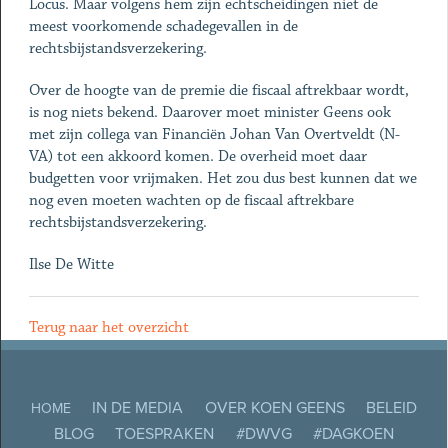
Locus. Maar volgens hem zijn echtscheidingen niet de
meest voorkomende schadegevallen in de
rechtsbijstandsverzekering.
Over de hoogte van de premie die fiscaal aftrekbaar wordt,
is nog niets bekend. Daarover moet minister Geens ook
met zijn collega van Financiën Johan Van Overtveldt (N-
VA) tot een akkoord komen. De overheid moet daar
budgetten voor vrijmaken. Het zou dus best kunnen dat we
nog even moeten wachten op de fiscaal aftrekbare
rechtsbijstandsverzekering.
Ilse De Witte
Terug naar het overzicht
IN DE MEDIA
OVER KOEN GEENS
BELEID
HOME
BLOG
TOESPRAKEN
#DWVG
#DAGKOEN