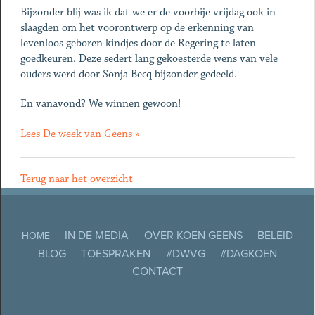
Bijzonder blij was ik dat we er de voorbije vrijdag ook in
slaagden om het voorontwerp op de erkenning van
levenloos geboren kindjes door de Regering te laten
goedkeuren. Deze sedert lang gekoesterde wens van vele
ouders werd door Sonja Becq bijzonder gedeeld.
En vanavond? We winnen gewoon!
Lees De week van Geens »
Terug naar het overzicht
IN DE MEDIA
OVER KOEN GEENS
BELEID
HOME
BLOG
TOESPRAKEN
#DWVG
#DAGKOEN
CONTACT