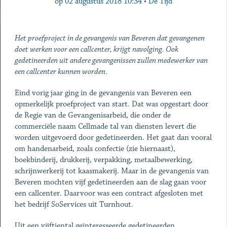
op
02 augustus 2018 10:34
•
De Tijd
Het proefproject in de gevangenis van Beveren dat gevangenen
doet werken voor een callcenter, krijgt navolging. Ook
gedetineerden uit andere gevangenissen zullen medewerker van
een callcenter kunnen worden.
Eind vorig jaar ging in de gevangenis van Beveren een
opmerkelijk proefproject van start. Dat was opgestart door
de Regie van de Gevangenisarbeid, die onder de
commerciële naam Cellmade tal van diensten levert die
worden uitgevoerd door gedetineerden. Het gaat dan vooral
om handenarbeid, zoals confectie (zie hiernaast),
boekbinderij, drukkerij, verpakking, metaalbewerking,
schrijnwerkerij tot kaasmakerij. Maar in de gevangenis van
Beveren mochten vijf gedetineerden aan de slag gaan voor
een callcenter. Daarvoor was een contract afgesloten met
het bedrijf SoServices uit Turnhout.
Uit een vijftiental geïnteresseerde gedetineerden