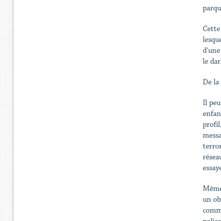
parqu
Cette
lesque
d'une
le da
De la
Il pe
enfan
profi
messa
terro
résea
essay
Même 
un ob
comme