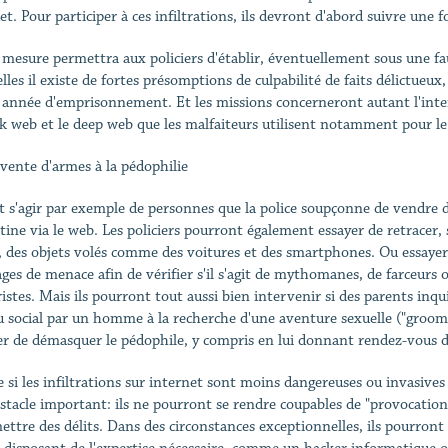
et. Pour participer à ces infiltrations, ils devront d'abord suivre une 
 mesure permettra aux policiers d'établir, éventuellement sous une fa
lles il existe de fortes présomptions de culpabilité de faits délictueux,
 année d'emprisonnement. Et les missions concerneront autant l'interne
rk web et le deep web que les malfaiteurs utilisent notamment pour le 
 vente d'armes à la pédophilie
ut s'agir par exemple de personnes que la police soupçonne de vendre 
tine via le web. Les policiers pourront également essayer de retracer,
l, des objets volés comme des voitures et des smartphones. Ou essayer
ges de menace afin de vérifier s'il s'agit de mythomanes, de farceurs 
ristes. Mais ils pourront tout aussi bien intervenir si des parents inqu
u social par un homme à la recherche d'une aventure sexuelle ("grooming
er de démasquer le pédophile, y compris en lui donnant rendez-vous da
si les infiltrations sur internet sont moins dangereuses ou invasives qu
stacle important: ils ne pourront se rendre coupables de "provocation"
ttre des délits. Dans des circonstances exceptionnelles, ils pourront 