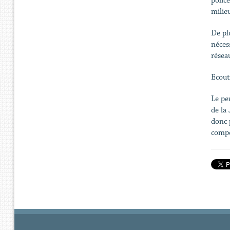
polic
milie
De pl
néces
résea
Ecout
Le pe
de la
donc 
compé