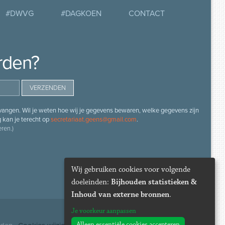
#DWVG
#DAGKOEN
CONTACT
rden?
angen. Wil je weten hoe wij je gegevens bewaren, welke gegevens zijn
g kan je terecht op
secretariaat.geens@gmail.com
.
ren.)
Wij gebruiken cookies voor volgende
doeleinden:
Bijhouden statistieken &
Inhoud van externe bronnen
.
Je voorkeur aanpassen
Alleen essentiële cookies accepteren