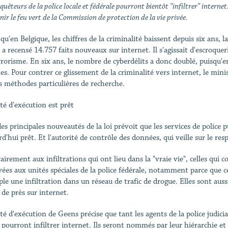
quêteurs de la police locale et fédérale pourront bientôt "infiltrer" intern
nir le feu vert de la Commission de protection de la vie privée.
qu'en Belgique, les chiffres de la criminalité baissent depuis six ans, 
 a recensé 14.757 faits nouveaux sur internet. Il s'agissait d'escroquer
rrorisme. En six ans, le nombre de cyberdélits a donc doublé, puisqu'
tes. Pour contrer ce glissement de la criminalité vers internet, le min
es méthodes particulières de recherche.
êté d'exécution est prêt
s principales nouveautés de la loi prévoit que les services de police pu
d'hui prêt. Et l'autorité de contrôle des données, qui veille sur le res
airement aux infiltrations qui ont lieu dans la "vraie vie", celles qu
vées aux unités spéciales de la police fédérale, notamment parce que c
le une infiltration dans un réseau de trafic de drogue. Elles sont auss
 de près sur internet.
té d'exécution de Geens précise que tant les agents de la police judicia
e pourront infiltrer internet. Ils seront nommés par leur hiérarchie et