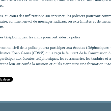
e disposant de l'expertise nécessaire, comme un hacker informatique o
ux.
us, au cours des infiltrations sur internet, les policiers pourront com
saire, comme l'envoi de messages radicaux ou extrémistes et de menaces,
ux.
es téléphoniques: les civils pourront aider la police
rsonnel civil de la police pourra participer aux écoutes téléphoniques. 
 Justice Koen Geens (CD&V) qui a reçu le feu vert de la Commission de 
participer aux écoutes téléphoniques, les retranscrire, les traduire et 
tent leur ait confié la mission et qu'ils aient suivi une formation inte