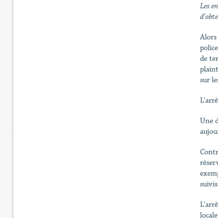
Les en
d'obte
Alors 
police
de te
plain
sur l
L'arr
Une de
aujour
Contr
réser
exemp
suivis
L'arrê
local