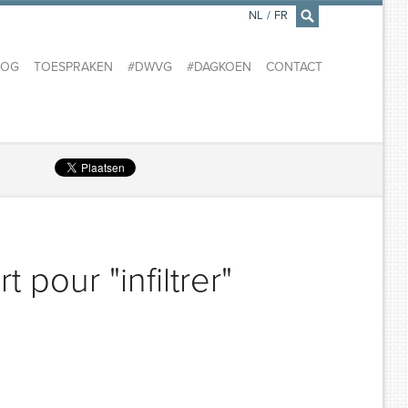
NL
/
FR
×
LOG
TOESPRAKEN
#DWVG
#DAGKOEN
CONTACT
t pour "infiltrer"