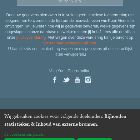
Door uw gegevens hierboven in te vullen geeft u actieve toestemming om
opgenomen te worden in de lijst om de nieuwsbrieven van Koen Geens te
ontvangen. Wil je weten hoe wij je gegevens bewaren, welke gegevens zijn
opgeslagen in onze database en welke rechten jij hebt? Lees alle details in
onze
privacyverklaring
. Met vragen over deze verklaring kan je terecht op
secretariaat.geens@gmail.com
.
U kan steeds een rechtzetting vragen en uw gegevens uit de contactlijst
laten verwijderen.)
Volg
Koen Geens
online:
© 2026
Oud-minister en ere-volksvertegenwoordiger
Koen
Wij gebruiken cookies voor volgende doeleinden:
Bijhouden
Geens
· Alle rechten voorbehouden ·
Cookies wijzigen
statistieken & Inhoud van externe bronnen
.
Webdesign
&
website ontwikkeling
door
Zenjoy in Leuven
. Powered by
Je voorkeur aanpassen
Nimbu
.