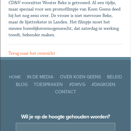
CD&V-voorzitter Wouter Beke is getrouwd. Al een tijdje,
maar speciaal voor een promofilmpje van Koen Geens deed
hij het nog eens over. De vrouw is niet mevrouw Beke,
maar de lijsttrekster in Landen. Het filmpje moet het
nieuwe huwelijksvermogensrecht, dat zaterdag in werking
treedt, bekender maken.
Terug naar het overzicht
IN DE MEDIA
OVER KOEN GEENS
BELEID
HOME
BLOG
TOESPRAKEN
#DWVG
#DAGKOEN
CONTACT
Wil je op de hoogte gehouden worden?