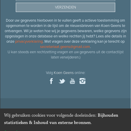
Door uw gegevens hierboven in te vullen geeft u actieve toestemming om
opgenomen te worden in de lijst om de nieuwsbrieven van Koen Geens te
ontvangen. Wil je weten hoe wij je gegevens bewaren, welke gegevens zijn
opgeslagen in onze database en welke rechten jij hebt? Lees alle details in
onze
privacyverklaring
. Met vragen over deze verklaring kan je terecht op
secretariaat.geens@gmail.com
.
U kan steeds een rechtzetting vragen en uw gegevens uit de contactlijst
laten verwijderen.)
Volg
Koen Geens
online:
© 2026
Oud-minister en ere-volksvertegenwoordiger
Koen
Wij gebruiken cookies voor volgende doeleinden:
Bijhouden
Geens
· Alle rechten voorbehouden ·
Cookies wijzigen
statistieken & Inhoud van externe bronnen
.
Webdesign
&
website ontwikkeling
door
Zenjoy in Leuven
. Powered by