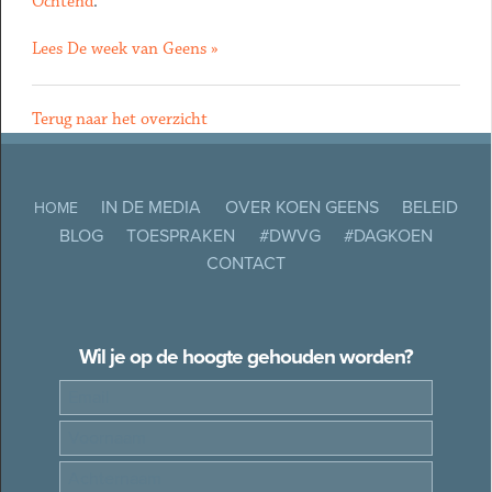
Ochtend
.
Lees De week van Geens »
Terug naar het overzicht
IN DE MEDIA
OVER KOEN GEENS
BELEID
HOME
BLOG
TOESPRAKEN
#DWVG
#DAGKOEN
CONTACT
Wil je op de hoogte gehouden worden?