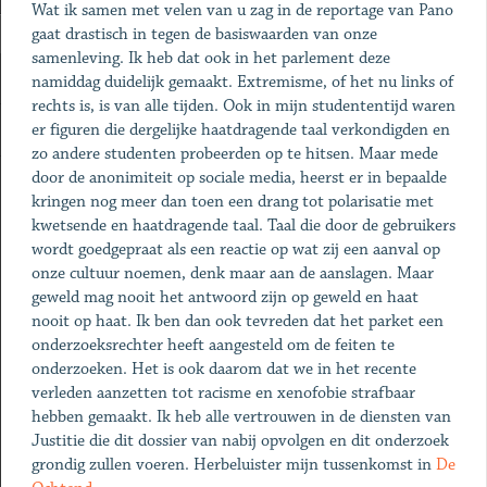
Wat ik samen met velen van u zag in de reportage van Pano
gaat drastisch in tegen de basiswaarden van onze
samenleving. Ik heb dat ook in het parlement deze
namiddag duidelijk gemaakt. Extremisme, of het nu links of
rechts is, is van alle tijden. Ook in mijn studententijd waren
er figuren die dergelijke haatdragende taal verkondigden en
zo andere studenten probeerden op te hitsen. Maar mede
door de anonimiteit op sociale media, heerst er in bepaalde
kringen nog meer dan toen een drang tot polarisatie met
kwetsende en haatdragende taal. Taal die door de gebruikers
wordt goedgepraat als een reactie op wat zij een aanval op
onze cultuur noemen, denk maar aan de aanslagen. Maar
geweld mag nooit het antwoord zijn op geweld en haat
nooit op haat. Ik ben dan ook tevreden dat het parket een
onderzoeksrechter heeft aangesteld om de feiten te
onderzoeken. Het is ook daarom dat we in het recente
verleden aanzetten tot racisme en xenofobie strafbaar
hebben gemaakt. Ik heb alle vertrouwen in de diensten van
Justitie die dit dossier van nabij opvolgen en dit onderzoek
grondig zullen voeren. Herbeluister mijn tussenkomst in
De