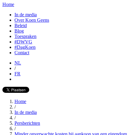
Home
In de media
Over Koen Geens
Beleid
Blog
Toespraken
#DWVG
#DagKoen
Contact
NL
/
FR
Home
/
In de media
/
Persberichten
/
Minder onverwachte kosten bij aankoop van een eigendom