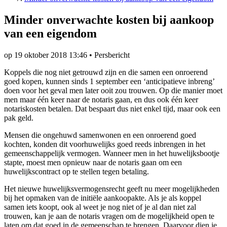
Minder onverwachte kosten bij aankoop
van een eigendom
op
19 oktober 2018 13:46
•
Persbericht
Koppels die nog niet getrouwd zijn en die samen een onroerend
goed kopen, kunnen sinds 1 september een ‘anticipatieve inbreng’
doen voor het geval men later ooit zou trouwen. Op die manier moet
men maar één keer naar de notaris gaan, en dus ook één keer
notariskosten betalen. Dat bespaart dus niet enkel tijd, maar ook een
pak geld.
Mensen die ongehuwd samenwonen en een onroerend goed
kochten, konden dit voorhuwelijks goed reeds inbrengen in het
gemeenschappelijk vermogen. Wanneer men in het huwelijksbootje
stapte, moest men opnieuw naar de notaris gaan om een
huwelijkscontract op te stellen tegen betaling.
Het nieuwe huwelijksvermogensrecht geeft nu meer mogelijkheden
bij het opmaken van de initiële aankoopakte. Als je als koppel
samen iets koopt, ook al weet je nog niet of je al dan niet zal
trouwen, kan je aan de notaris vragen om de mogelijkheid open te
laten om dat goed in de gemeenschap te brengen. Daarvoor dien je