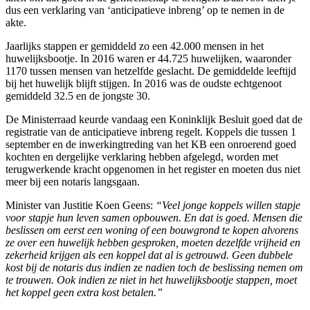
dus een verklaring van ‘anticipatieve inbreng’ op te nemen in de
akte.
Jaarlijks stappen er gemiddeld zo een 42.000 mensen in het
huwelijksbootje. In 2016 waren er 44.725 huwelijken, waaronder
1170 tussen mensen van hetzelfde geslacht. De gemiddelde leeftijd
bij het huwelijk blijft stijgen. In 2016 was de oudste echtgenoot
gemiddeld 32.5 en de jongste 30.
De Ministerraad keurde vandaag een Koninklijk Besluit goed dat de
registratie van de anticipatieve inbreng regelt. Koppels die tussen 1
september en de inwerkingtreding van het KB een onroerend goed
kochten en dergelijke verklaring hebben afgelegd, worden met
terugwerkende kracht opgenomen in het register en moeten dus niet
meer bij een notaris langsgaan.
Minister van Justitie Koen Geens:
“Veel jonge koppels willen stapje
voor stapje hun leven samen opbouwen. En dat is goed. Mensen die
beslissen om eerst een woning of een bouwgrond te kopen alvorens
ze over een huwelijk hebben gesproken, moeten dezelfde vrijheid en
zekerheid krijgen als een koppel dat al is getrouwd. Geen dubbele
kost bij de notaris dus indien ze nadien toch de beslissing nemen om
te trouwen. Ook indien ze niet in het huwelijksbootje stappen, moet
het koppel geen extra kost betalen.”