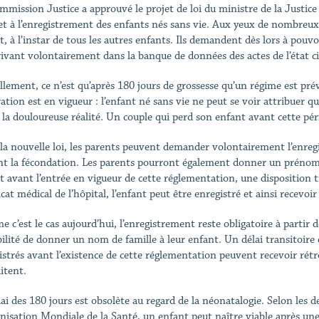
mmission Justice a approuvé le projet de loi du ministre de la Justic
t à l’enregistrement des enfants nés sans vie. Aux yeux de nombreux p
t, à l’instar de tous les autres enfants. Ils demandent dès lors à pouv
crivant volontairement dans la banque de données des actes de l’état ci
llement, ce n’est qu’après 180 jours de grossesse qu’un régime est prév
ration est en vigueur : l’enfant né sans vie ne peut se voir attribuer q
à la douloureuse réalité. Un couple qui perd son enfant avant cette 
la nouvelle loi, les parents peuvent demander volontairement l’enregi
nt la fécondation. Les parents pourront également donner un prénom 
t avant l’entrée en vigueur de cette réglementation, une disposition 
icat médical de l’hôpital, l’enfant peut être enregistré et ainsi recevo
 c’est le cas aujourd’hui, l’enregistrement reste obligatoire à partir 
bilité de donner un nom de famille à leur enfant. Un délai transitoire
istrés avant l’existence de cette réglementation peuvent recevoir rétr
itent.
lai des 180 jours est obsolète au regard de la néonatalogie. Selon les 
anisation Mondiale de la Santé, un enfant peut naître viable après une