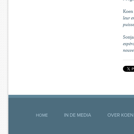
Koen
leur e
puisse
Sonja
espéro
nouvel
IN DE MEDIA
OVER KOEN
HOME