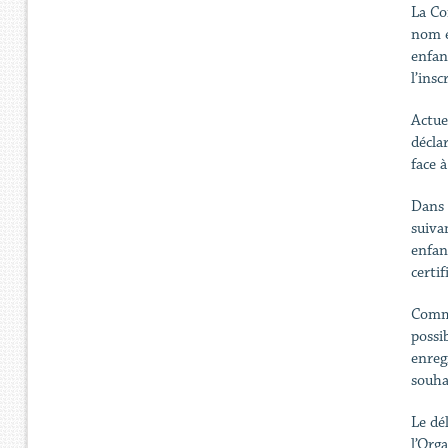
La Co
nom e
enfan
l’ins
Actue
décla
face 
Dans 
suiva
enfan
certif
Comme
possi
enreg
souha
Le dé
l’Org