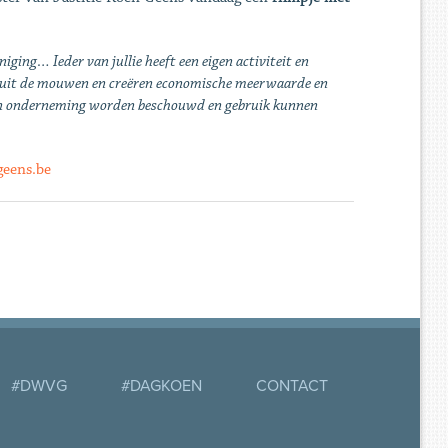
iging… Ieder van jullie heeft een eigen activiteit en
den uit de mouwen en creëren economische meerwaarde en
s een onderneming worden beschouwd en gebruik kunnen
eens.be
#DWVG
#DAGKOEN
CONTACT