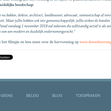
uidelijke boodschap
:
e nu bakker, dokter, architect, landbouwer, advocaat, vennootschap of veren
teit. Maar jullie hebben ook iets gemeenschappelijk: jullie steken de han
 Vanaf vandaag 1 november 2018 zal iedereen die zelfstandig actief is al
 van een modern en duidelijk ondernemingsrecht.”
k het filmpje en lees meer over de hervorming op
www.dewerkenvang
 GEENS
BELEID
BLOG
TOESPRAKEN