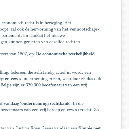
n economisch recht is in beweging. Het
erloopt, zal ook de hervorming van het vennootschaps-
t parlement. En dankzij het nieuwe
ngen kunnen genieten van dezelfde rechten.
eert van 1807, op.
De economische werkelijkheid
ng. Iedereen die zelfstandig actief is, wordt een
ep en vzw’s
ondernemingen zijn, waardoor zij dus ook
België zijn er 330.000 beoefenaars van een vrij
af vandaag
‘ondernemingsrechtbank’
. In die
oefenaars van een vrij beroep en vzw’s terecht. Zo
ister van Justitie Koen Geens vandaag een
filmpje met