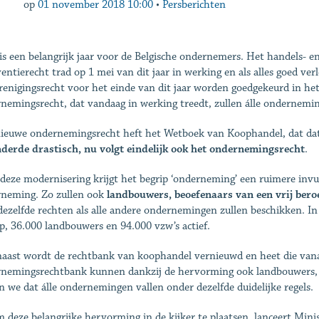
op
01 november 2018 10:00
•
Persberichten
is een belangrijk jaar voor de Belgische ondernemers. Het handels- e
ventierecht trad op 1 mei van dit jaar in werking en als alles goed v
renigingsrecht voor het einde van dit jaar worden goedgekeurd in he
nemingsrecht, dat vandaag in werking treedt, zullen álle ondernemi
ieuwe ondernemingsrecht heft het Wetboek van Koophandel, dat dat
derde drastisch, nu volgt eindelijk ook het ondernemingsrecht
.
deze modernisering krijgt het begrip ‘onderneming’ een ruimere invulli
neming. Zo zullen ook
landbouwers, beoefenaars van een vrij bero
dezelfde rechten als alle andere ondernemingen zullen beschikken. In 
p, 36.000 landbouwers en 94.000 vzw’s actief.
aast wordt de rechtbank van koophandel vernieuwd en heet die van
nemingsrechtbank kunnen dankzij de hervorming ook landbouwers, be
n we dat álle ondernemingen vallen onder dezelfde duidelijke regels.
 deze belangrijke hervorming in de kijker te plaatsen, lanceert Min