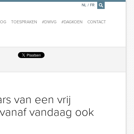
NL
/
FR
×
LOG
TOESPRAKEN
#DWVG
#DAGKOEN
CONTACT
s van een vrij
 vanaf vandaag ook