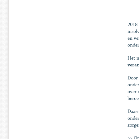
2018 
insol
en ve
onder
Het n
veran
Door 
onder
over 
beroe
Daarn
onder
zorge
>> Om