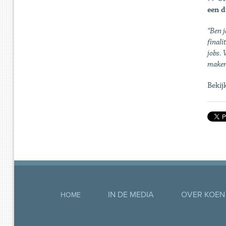
een d
“Ben j
finali
jobs.
maken
Bekij
IN DE MEDIA
OVER KOEN
HOME