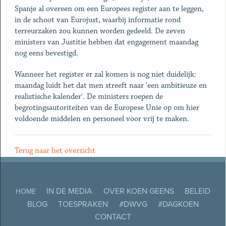
Spanje al overeen om een Europees register aan te leggen,
in de schoot van Eurojust, waarbij informatie rond
terreurzaken zou kunnen worden gedeeld. De zeven
ministers van Justitie hebben dat engagement maandag
nog eens bevestigd.
Wanneer het register er zal komen is nog niet duidelijk:
maandag luidt het dat men streeft naar 'een ambitieuze en
realistische kalender'. De ministers roepen de
begrotingsautoriteiten van de Europese Unie op om hier
voldoende middelen en personeel voor vrij te maken.
Terug naar het overzicht
IN DE MEDIA
OVER KOEN GEENS
BELEID
HOME
BLOG
TOESPRAKEN
#DWVG
#DAGKOEN
CONTACT