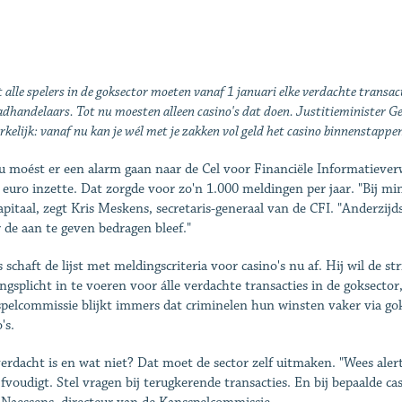
alle spelers in de goksector moeten vanaf 1 januari elke verdachte transac
dhandelaars. Tot nu moesten alleen casino's dat doen. Justitieminister G
elijk: vanaf nu kan je wél met je zakken vol geld het casino binnenstappe
u moést er een alarm gaan naar de Cel voor Financiële Informatiever
 euro inzette. Dat zorgde voor zo'n 1.000 meldingen per jaar. "Bij 
apitaal, zegt Kris Meskens, secretaris-generaal van de CFI. "Anderzij
 de aan te geven bedragen bleef."
 schaft de lijst met meldingscriteria voor casino's nu af. Hij wil de s
ngsplicht in te voeren voor álle verdachte transacties in de goksector
pelcommissie blijkt immers dat criminelen hun winsten vaker via gokk
's.
erdacht is en wat niet? Dat moet de sector zelf uitmaken. "Wees alert
jfvoudigt. Stel vragen bij terugkerende transacties. En bij bepaalde ca