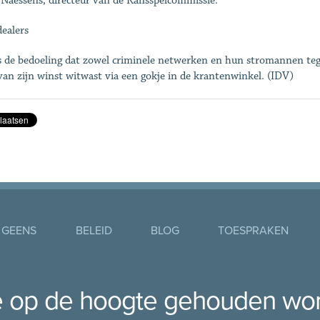
 Naessens, directeur van de Kansspelcommissie.
ealers
s de bedoeling dat zowel criminele netwerken en hun stromannen tege
van zijn winst witwast via een gokje in de krantenwinkel. (IDV)
 GEENS
BELEID
BLOG
TOESPRAKEN
je op de hoogte gehouden wo