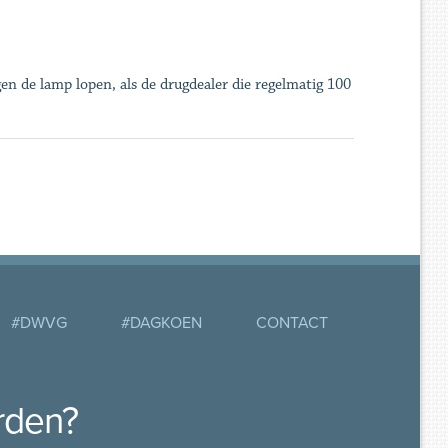
n de lamp lopen, als de drugdealer die regelmatig 100
#DWVG
#DAGKOEN
CONTACT
rden?