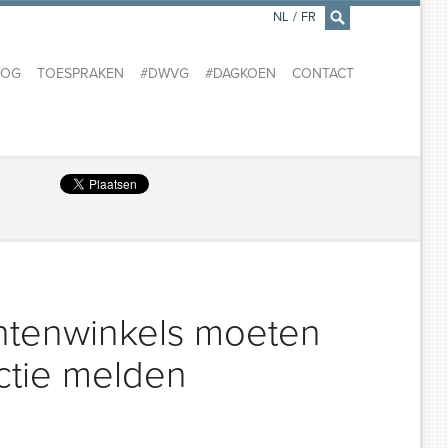
NL
/
FR
×
LOG
TOESPRAKEN
#DWVG
#DAGKOEN
CONTACT
ntenwinkels moeten
ctie melden