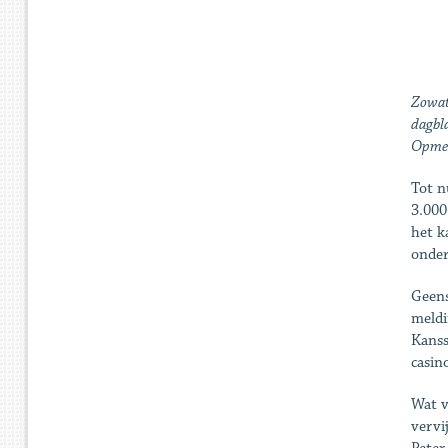
Zowat 
dagbla
Opmerk
Tot n
3.000
het k
onder
Geens
meldi
Kanss
casino
Wat v
vervi