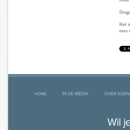
Peter
Drugd
Het i
euro 
IN DE MEDIA
OVER KOEN
HOME
Wil 