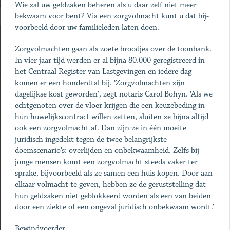
Wie zal uw geldzaken beheren als u daar zelf niet meer
bekwaam voor bent? Via een zorgvolmacht kunt u dat bij­
voor­beeld door uw familieleden laten doen.
Zorgvolmachten gaan als zoete broodjes over de toonbank.
In vier jaar tijd werden er al bijna 80.000 geregistreerd in
het Centraal Register van Lastgevingen en iedere dag
komen er een honderdtal bij. ‘Zorg­volmachten zijn
dagelijkse kost geworden’, zegt notaris ­Carol Bohyn. ‘Als we
echtgenoten over de vloer krijgen die een ­keuzebeding in
hun huwelijkscontract willen zetten, sluiten ze bijna altijd
ook een zorgvolmacht af. Dan zijn ze in één moeite
juridisch ingedekt tegen de twee belangrijkste
doemscenario’s: overlijden en onbekwaamheid. Zelfs bij
jonge mensen komt een zorgvolmacht steeds vaker ter
sprake, bijvoorbeeld als ze samen een huis kopen. Door aan
elkaar volmacht te geven, hebben ze de geruststelling dat
hun geldzaken niet geblokkeerd worden als een van beiden
door een ziekte of een ongeval juridisch onbekwaam wordt.’
Bewindvoerder