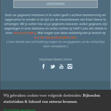
Door uw gegevens hierboven in te vullen geeft u actieve toestemming om
opgenomen te worden in de lijst om de nieuwsbrieven van Koen Geens te
ontvangen. Wil je weten hoe wij je gegevens bewaren, welke gegevens zijn
opgeslagen in onze database en welke rechten jij hebt? Lees alle details in
onze
privacyverklaring
. Met vragen over deze verklaring kan je terecht op
secretariaat.geens@gmail.com
.
U kan steeds een rechtzetting vragen en uw gegevens uit de contactlijst
laten verwijderen.)
Volg
Koen Geens
online:
© 2026
Oud-minister en ere-volksvertegenwoordiger
Koen
Wij gebruiken cookies voor volgende doeleinden:
Bijhouden
Geens
· Alle rechten voorbehouden ·
Cookies wijzigen
statistieken & Inhoud van externe bronnen
.
Webdesign
&
website ontwikkeling
door
Zenjoy in Leuven
. Powered by
Je voorkeur aanpassen
Nimbu
.