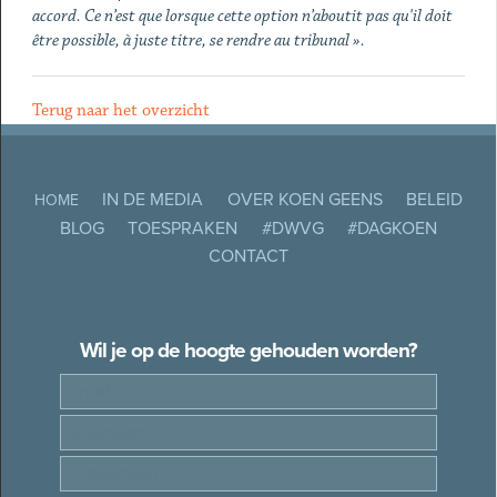
accord. Ce n’est que lorsque cette option n’aboutit pas qu'il doit
être possible, à juste titre, se rendre au tribunal ».
Terug naar het overzicht
IN DE MEDIA
OVER KOEN GEENS
BELEID
HOME
BLOG
TOESPRAKEN
#DWVG
#DAGKOEN
CONTACT
Wil je op de hoogte gehouden worden?