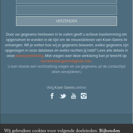
Door uw gegevens hierboven in te vullen geeft u actieve toestemming om
opgenomen te worden in de lijst om de nieuwsbrieven van Koen Geens te
ontvangen. Wil je weten hoe wij je gegevens bewaren, welke gegevens zijn
opgeslagen in onze database en welke rechten jij hebt? Lees alle details in
onze
privacyverklaring
. Met vragen over deze verklaring kan je terecht op
secretariaat.geens@gmail.com
.
U kan steeds een rechtzetting vragen en uw gegevens uit de contactlijst
laten verwijderen.)
Volg
Koen Geens
online:
© 2026
Oud-minister en ere-volksvertegenwoordiger
Koen
Wij gebruiken cookies voor volgende doeleinden:
Bijhouden