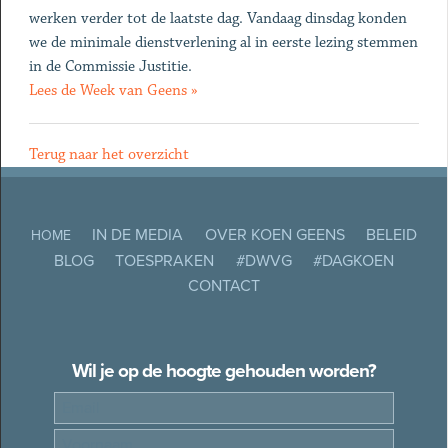
werken verder tot de laatste dag. Vandaag dinsdag konden
we de minimale dienstverlening al in eerste lezing stemmen
in de Commissie Justitie.
Lees de Week van Geens »
Terug naar het overzicht
IN DE MEDIA
OVER KOEN GEENS
BELEID
HOME
BLOG
TOESPRAKEN
#DWVG
#DAGKOEN
CONTACT
Wil je op de hoogte gehouden worden?