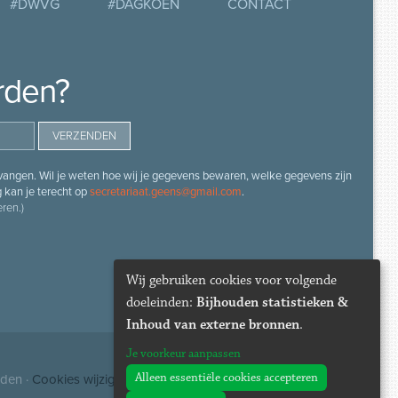
#DWVG
#DAGKOEN
CONTACT
rden?
angen. Wil je weten hoe wij je gegevens bewaren, welke gegevens zijn
g kan je terecht op
secretariaat.geens@gmail.com
.
ren.)
Wij gebruiken cookies voor volgende
doeleinden:
Bijhouden statistieken &
Inhoud van externe bronnen
.
Je voorkeur aanpassen
Alleen essentiële cookies accepteren
uden ·
Cookies wijzigen