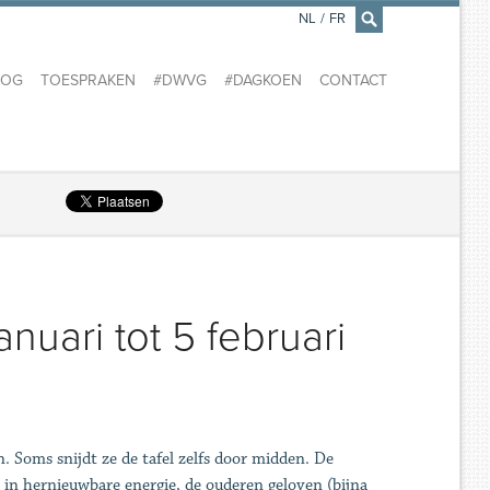
NL
/
FR
×
LOG
TOESPRAKEN
#DWVG
#DAGKOEN
CONTACT
uari tot 5 februari
. Soms snijdt ze de tafel zelfs door midden. De
) in hernieuwbare energie, de ouderen geloven (bijna