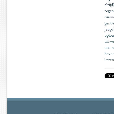
altij
tegen
nieuw
genoe
jeugd
oplos
dit w
een n
bevoe
kere