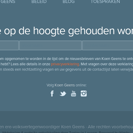
 GEENS
BELEID
BLOG
TOESPRAKEN
je op de hoogte gehouden wo
 om opgenomen te worden in de lijst om de nieuwsbrieven van Koen Geens te ontv
hebt? Lees alle details in onze
privacyverklaring
. Met vragen over deze verklarin
n steeds een rechtzetting vragen en uw gegevens uit de contactlijst laten verwijde
Volg
Koen Geens
online:
 en ere-volksvertegenwoordiger
Koen Geens
· Alle rechten voorbeho
Webdesign
&
website ontwikkeling
door
Zenjoy in Leuven
. Powered by
Nimbu
.