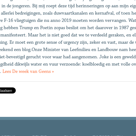
d) in de jongeren. Bij mij roept deze tijd herinneringen op aan mijn e
 allerlei bedreigingen, zoals duwvaartkanalen en kernafval, of toen he
e F-16 vliegtuigen die nu anno 2019 moeten worden vervangen. Wat l
g hebben Trump en Poetin zopas beslist om het daarover in 1987 geslo
 manifesteert. Maar het is niet goed dat we te verdeeld geraken, en e
sing. Er moet een grote sense of urgency zijn, zeker en vast, maar de
eekend een blog.Onze Minister van Leefmilieu en Landbouw nam hee
iet-bevestigd gerucht voor waar had aangenomen. Joke is een geweldi
gdheid dikwijls water en vuur verzoende: koelbloedig en met volle ov
n.
Lees De week van Geens »