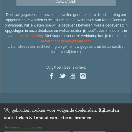
Door uw gegevens hierboven in te vullen geeft u actieve toestemming om
opgenomen te worden in de lijst om de nieuwsbrieven van Koen Geens te
ontvangen. Wil je weten hoe wij je gegevens bewaren, welke gegevens zijn
opgeslagen in onze database en welke rechten jij hebt? Lees alle details in
onze
privacyverklaring
. Met vragen over deze verklaring kan je terecht op
secretariaat.geens@gmail.com
.
U kan steeds een rechtzetting vragen en uw gegevens uit de contactlijst
laten verwijderen.)
Volg
Koen Geens
online:
© 2026
Oud-minister en ere-volksvertegenwoordiger
Koen
Wij gebruiken cookies voor volgende doeleinden:
Bijhouden
Geens
· Alle rechten voorbehouden ·
Cookies wijzigen
statistieken & Inhoud van externe bronnen
.
Webdesign
&
website ontwikkeling
door
Zenjoy in Leuven
. Powered by
Je voorkeur aanpassen
Nimbu
.