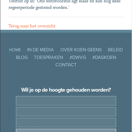
Twitter op in: 'Ons wetsvoorstel ligt klaar en kan nog deze
regeerperiode gestemd worden.'
Terug naar het overzicht
IN DE MEDIA
OVER KOEN GEENS
BELEID
HOME
BLOG
TOESPRAKEN
#DWVG
#DAGKOEN
CONTACT
Wil je op de hoogte gehouden worden?