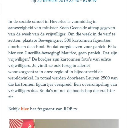
op
22 februari 2019 22:40
•
ROB tv
In de sociale school in Heverlee is vanmiddag in
aanwezigheid van minister Koen Geens de aftrap gegeven
van de week van de vrijwilliger. Om die week in de verf te
zetten, plaatste Beweging.net 500 kartonnen figuurtjes
doorheen de school. En dat zorgde even voor paniek. Er is
hier een Guerillia-beweging! Maurice, geen paniek. Dat zijn
vrijwilliger." De bordjes zijn kartonnen foto's van echte
vrijwilligers. Je vindt ze ook terug in allerlei
woonzorgcentra in onze regio of in bijvoorbeeld de
wereldwinkel. In totaal werden doorheen Leuven 2500 van
die kartonnen figuurtjes verspreid. Een overrompeling van
vrijwilligers dus. En da's nu net de boodschap die erachter
zit.
Bekijk
hier
het fragment van ROB tv.