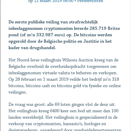
op
12 maart 2019 06:00
•
Persberichten
De eerste publieke veiling van strafrechtelijk
inbeslaggenomen cryptomunten leverde 285.719 Britse
pond (of zo’n 332.987 euro) op. De bitcoins werden
opgerold door de Belgische politie en Justitie in het
kader van drugshandel.
Het Noord-Ierse veilinghuis Wilsons Auction kreeg van de
Belgische overheid de overheidsopdracht toegewezen om
inbeslaggenomen virtuele valuta te beheren en verkopen.
Op 28 februari en 1 maart 2019 veilde het bedrijf zo’n 318
bitcoins, bitcoins cash en bitcoins gold via fysieke en online
veilingen.
De vraag was groot: alle 69 loten gingen vlot de deur uit.
Het veilinghuis kreeg 6400 keer een bod uit meer dan 100
landen wereldwijd. Het veilinghuis is gespecialiseerd in de
verkoop van cryptomunten, luxeauto’s, horloges en
designgoederen, aangeleverd door overheidsdepartementen,