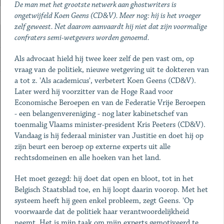
De man met het grootste netwerk aan ghostwriters is
ongetwijfeld Koen Geens (CD&V). Meer nog: hij is het vroeger
zelf geweest. Net daarom aanvaardt hij niet dat zijn voormalige
confraters semi-wetgevers worden genoemd.
Als advocaat hield hij twee keer zelf de pen vast om, op
vraag van de politiek, nieuwe wetgeving uit te dokteren van
a tot z. 'Als academicus', verbetert Koen Geens (CD&V).
Later werd hij voorzitter van de Hoge Raad voor
Economische Beroepen en van de Federatie Vrije Beroepen
- een belangenvereniging - nog later kabinetschef van
toenmalig Vlaams minister-president Kris Peeters (CD&V).
Vandaag is hij federaal minister van Justitie en doet hij op
zijn beurt een beroep op externe experts uit alle
rechtsdomeinen en alle hoeken van het land.
Het moet gezegd: hij doet dat open en bloot, tot in het
Belgisch Staatsblad toe, en hij loopt daarin voorop. Met het
systeem heeft hij geen enkel probleem, zegt Geens. 'Op
voorwaarde dat de politiek haar verantwoordelijkheid
neemt. Het is mijn taak om mijn experts gemotiveerd te