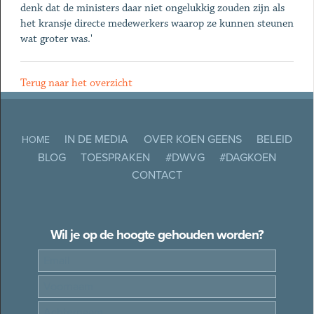
denk dat de ministers daar niet ongelukkig zouden zijn als
het kransje directe medewerkers waarop ze kunnen steunen
wat groter was.'
Terug naar het overzicht
IN DE MEDIA
OVER KOEN GEENS
BELEID
HOME
BLOG
TOESPRAKEN
#DWVG
#DAGKOEN
CONTACT
Wil je op de hoogte gehouden worden?