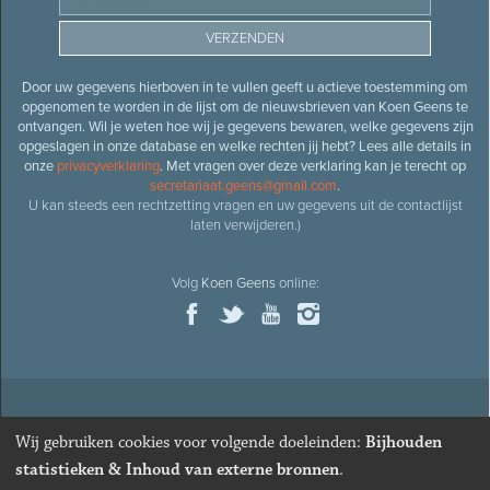
Door uw gegevens hierboven in te vullen geeft u actieve toestemming om
opgenomen te worden in de lijst om de nieuwsbrieven van Koen Geens te
ontvangen. Wil je weten hoe wij je gegevens bewaren, welke gegevens zijn
opgeslagen in onze database en welke rechten jij hebt? Lees alle details in
onze
privacyverklaring
. Met vragen over deze verklaring kan je terecht op
secretariaat.geens@gmail.com
.
U kan steeds een rechtzetting vragen en uw gegevens uit de contactlijst
laten verwijderen.)
Volg
Koen Geens
online:
© 2026
Oud-minister en ere-volksvertegenwoordiger
Koen
Wij gebruiken cookies voor volgende doeleinden:
Bijhouden
Geens
· Alle rechten voorbehouden ·
Cookies wijzigen
statistieken & Inhoud van externe bronnen
.
Webdesign
&
website ontwikkeling
door
Zenjoy in Leuven
. Powered by