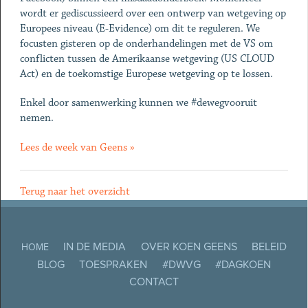
wordt er gediscussieerd over een ontwerp van wetgeving op
Europees niveau (E-Evidence) om dit te reguleren. We
focusten gisteren op de onderhandelingen met de VS om
conflicten tussen de Amerikaanse wetgeving (US CLOUD
Act) en de toekomstige Europese wetgeving op te lossen.
Enkel door samenwerking kunnen we #dewegvooruit
nemen.
Lees de week van Geens »
Terug naar het overzicht
IN DE MEDIA
OVER KOEN GEENS
BELEID
HOME
BLOG
TOESPRAKEN
#DWVG
#DAGKOEN
CONTACT