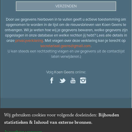
Door uw gegevens hierboven in te vullen geeft u actieve toestemming om
opgenomen te worden in de lijst om de nieuwsbrieven van Koen Geens te
ontvangen. Wil je weten hoe wij je gegevens bewaren, welke gegevens zijn
opgeslagen in onze database en welke rechten jij hebt? Lees alle details in
onze
privacyverklaring
. Met vragen over deze verklaring kan je terecht op
secretariaat.geens@gmail.com
.
U kan steeds een rechtzetting vragen en uw gegevens uit de contactlijst
laten verwijderen.)
Volg
Koen Geens
online:
© 2026
Oud-minister en ere-volksvertegenwoordiger
Koen
Wij gebruiken cookies voor volgende doeleinden:
Bijhouden
Geens
· Alle rechten voorbehouden ·
Cookies wijzigen
statistieken & Inhoud van externe bronnen
.
Webdesign
&
website ontwikkeling
door
Zenjoy in Leuven
. Powered by
Nimbu
.