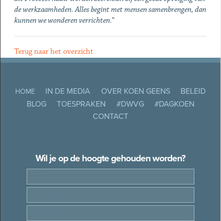
de werkzaamheden. Alles begint met mensen samenbrengen, dan
kunnen we wonderen verrichten.”
Terug naar het overzicht
IN DE MEDIA
OVER KOEN GEENS
BELEID
HOME
BLOG
TOESPRAKEN
#DWVG
#DAGKOEN
CONTACT
Wil je op de hoogte gehouden worden?