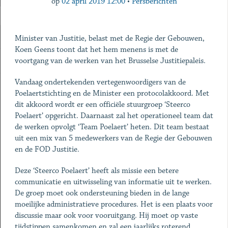
op
02 april 2019 12:00
•
Persberichten
Minister van Justitie, belast met de Regie der Gebouwen,
Koen Geens toont dat het hem menens is met de
voortgang van de werken van het Brusselse Justitiepaleis.
Vandaag ondertekenden vertegenwoordigers van de
Poelaertstichting en de Minister een protocolakkoord. Met
dit akkoord wordt er een officiële stuurgroep ‘Steerco
Poelaert’ opgericht. Daarnaast zal het operationeel team dat
de werken opvolgt ‘Team Poelaert’ heten. Dit team bestaat
uit een mix van 5 medewerkers van de Regie der Gebouwen
en de FOD Justitie.
Deze ‘Steerco Poelaert’ heeft als missie een betere
communicatie en uitwisseling van informatie uit te werken.
De groep moet ook ondersteuning bieden in de lange
moeilijke administratieve procedures. Het is een plaats voor
discussie maar ook voor vooruitgang. Hij moet op vaste
tijdstippen samenkomen en zal een jaarlijks roterend