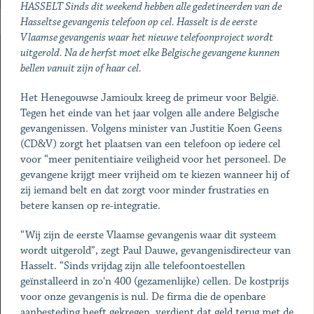
HASSELT Sinds dit weekend hebben alle gedetineerden van de
Hasseltse gevangenis telefoon op cel. Hasselt is de eerste
Vlaamse gevangenis waar het nieuwe telefoonproject wordt
uitgerold. Na de herfst moet elke Belgische gevangene kunnen
bellen vanuit zijn of haar cel.
Het Henegouwse Jamioulx kreeg de primeur voor België.
Tegen het einde van het jaar volgen alle andere Belgische
gevangenissen. Volgens minister van Justitie Koen Geens
(CD&V) zorgt het plaatsen van een telefoon op iedere cel
voor “meer penitentiaire veiligheid voor het personeel. De
gevangene krijgt meer vrijheid om te kiezen wanneer hij of
zij iemand belt en dat zorgt voor minder frustraties en
betere kansen op re-integratie.
“Wij zijn de eerste Vlaamse gevangenis waar dit systeem
wordt uitgerold”, zegt Paul Dauwe, gevangenisdirecteur van
Hasselt. “Sinds vrijdag zijn alle telefoontoestellen
geïnstalleerd in zo'n 400 (gezamenlijke) cellen. De kostprijs
voor onze gevangenis is nul. De firma die de openbare
aanbesteding heeft gekregen, verdient dat geld terug met de