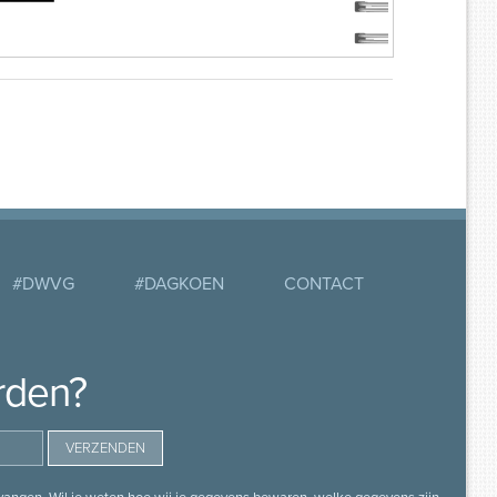
#DWVG
#DAGKOEN
CONTACT
rden?