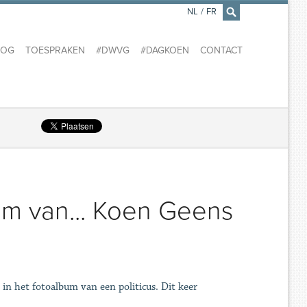
NL
/
FR
×
LOG
TOESPRAKEN
#DWVG
#DAGKOEN
CONTACT
um van... Koen Geens
 in het fotoalbum van een politicus. Dit keer