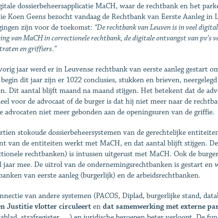
gitale dossierbeheersapplicatie MaCH, waar de rechtbank en het parket
tie Koen Geens bezocht vandaag de Rechtbank van Eerste Aanleg in L
gingen zijn voor de toekomst:
“De rechtbank van Leuven is in veel digita
ing van MaCH in correctionele rechtbank, de digitale ontvangst van pv’s va
raten en griffiers
.
”
vorig jaar werd er in Leuvense rechtbank van eerste aanleg gestart om
 begin dit jaar zijn er 1022 conclusies, stukken en brieven, neergeleg
n. Dit aantal blijft maand na maand stijgen. Het betekent dat de adv
eel voor de advocaat of de burger is dat hij niet meer naar de recht
de advocaten niet meer gebonden aan de openingsuren van de griffie.
rtien stokoude dossierbeheersystemen van de gerechtelijke entiteit
nt van de entiteiten werkt met MaCH, en dat aantal blijft stijgen. De
ctionele rechtbanken) is intussen uitgerust met MaCH. Ook de burger
l jaar mee. De uitrol van de ondernemingsrechtbanken is gestart en 
banken van eerste aanleg (burgerlijk) en de arbeidsrechtbanken.
nnectie van andere systemen (PACOS, Diplad, burgerlijke stand, dat
n Justitie vlotter circuleert
en
dat samenwerking met externe pa
tsblad, strafregister, …) en juridische beroepen beter verloopt. De 