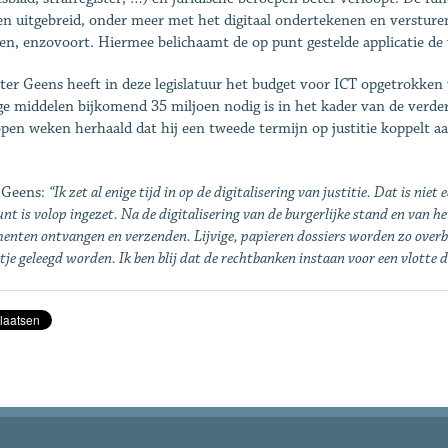
n uitgebreid, onder meer met het digitaal ondertekenen en versturen
en, enzovoort. Hiermee belichaamt de op punt gestelde applicatie de
ter Geens heeft in deze legislatuur het budget voor ICT opgetrokken 
ge middelen bijkomend 35 miljoen nodig is in het kader van de verder
open weken herhaald dat hij een tweede termijn op justitie koppelt 
 Geens:
“Ik zet al enige tijd in op de digitalisering van justitie. Dat is n
nt is volop ingezet. Na de digitalisering van de burgerlijke stand en van he
nten ontvangen en verzenden. Lijvige, papieren dossiers worden zo overbo
etje geleegd worden. Ik ben blij dat de rechtbanken instaan voor een vlotte