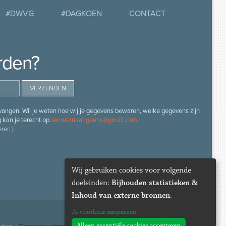
#DWVG
#DAGKOEN
CONTACT
rden?
angen. Wil je weten hoe wij je gegevens bewaren, welke gegevens zijn
g kan je terecht op
secretariaat.geens@gmail.com
.
ren.)
Wij gebruiken cookies voor volgende
doeleinden:
Bijhouden statistieken &
Inhoud van externe bronnen
.
Je voorkeur aanpassen
Alleen essentiële cookies accepteren