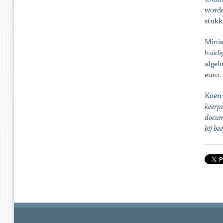
worde
stukk
Minis
huidi
afgel
euro.
Koen
keerpu
docume
bij be