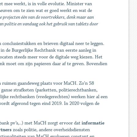
 mee werkt, is in volle evolutie. Minister van
euven om te zien wat er goed werkt en wat de
le projecten één van de voortrekkers, denk maar aan
n politie en vandaag ook het gebruik van tablets door
 conclusiestukken en brieven digitaal neer te leggen.
d in de Burgerlijke Rechtbank van eerste aanleg in
ocaten steeds meer voor de digitale weg kiezen. Het
bank moet om zijn papieren daar af te geven. Bovendien
en ruimen gaandeweg plaats voor MaCH. Zo’n 58
 ganse strafketen (parketten, politierechtbanken,
lijke rechtbanken (vredegerechten) werken hier al een
wordt afgerond tegen eind 2019. In 2020 volgen de
abank pv’s,..) met MaCH zorgt ervoor dat
informatie
rtners
zoals politie, andere overheidsdiensten
functionaliteiten van MaCH evolueren constant en