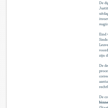
De di
Justi
uitda
invoer
magist
Eind 
Sinds
Leuve
voord
zijn 
De de
proce
corre
aanta
recht
De co
binne
(Staa