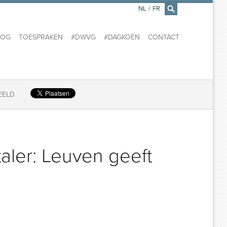
NL
/
FR
×
LOG
TOESPRAKEN
#DWVG
#DAGKOEN
CONTACT
EELD
taler: Leuven geeft