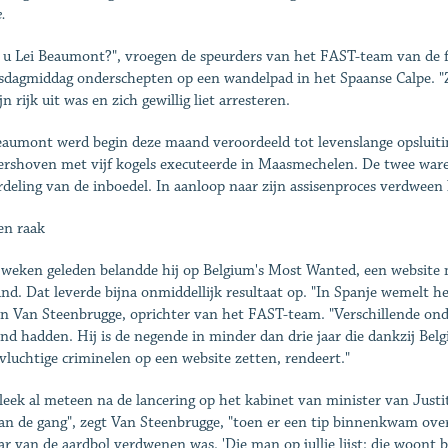
e.
 u Lei Beaumont?", vroegen de speurders van het FAST-team van de fe
dagmiddag onderschepten op een wandelpad in het Spaanse Calpe. "Z
jn rijk uit was en zich gewillig liet arresteren.
eaumont werd begin deze maand veroordeeld tot levenslange opsluitin
rshoven met vijf kogels executeerde in Maasmechelen. De twee ware
rdeling van de inboedel. In aanloop naar zijn assisenproces verdween 
n raak
weken geleden belandde hij op Belgium's Most Wanted, een website 
and. Dat leverde bijna onmiddellijk resultaat op. "In Spanje wemelt h
n Van Steenbrugge, oprichter van het FAST-team. "Verschillende on
nd hadden. Hij is de negende in minder dan drie jaar die dankzij Be
vluchtige criminelen op een website zetten, rendeert."
leek al meteen na de lancering op het kabinet van minister van Just
an de gang", zegt Van Steenbrugge, "toen er een tip binnenkwam over
ar van de aardbol verdwenen was. 'Die man op jullie lijst: die woont bij