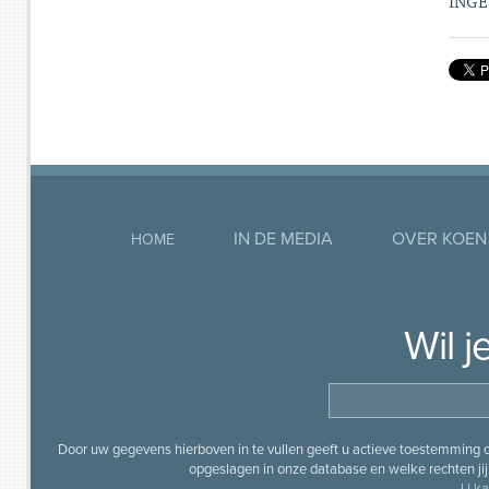
INGE
IN DE MEDIA
OVER KOEN
HOME
Wil 
Door uw gegevens hierboven in te vullen geeft u actieve toestemming
opgeslagen in onze database en welke rechten jij 
U ka