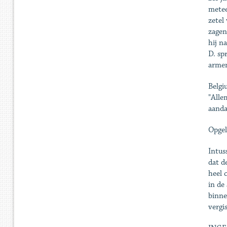
metee
zetel
zagen
hij n
D. sp
armen
Belgi
"Alle
aanda
Opgel
Intus
dat d
heel 
in de
binne
vergi