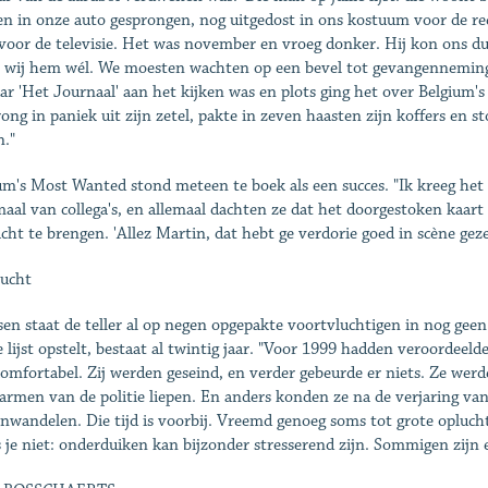
n in onze auto gesprongen, nog uitgedost in ons kostuum voor de recep
 voor de televisie. Het was november en vroeg donker. Hij kon ons du
 wij hem wél. We moesten wachten op een bevel tot gevangenneming,
aar 'Het Journaal' aan het kijken was en plots ging het over Belgium
rong in paniek uit zijn zetel, pakte in zeven haasten zijn koffers en 
."
um's Most Wanted stond meteen te boek als een succes. "Ik kreeg het 
maal van collega's, en allemaal dachten ze dat het doorgestoken kaa
cht te brengen. 'Allez Martin, dat hebt ge verdorie goed in scène geze
ucht
sen staat de teller al op negen opgepakte voortvluchtigen in nog geen
e lijst opstelt, bestaat al twintig jaar. "Voor 1999 hadden veroordeeld
comfortabel. Zij werden geseind, en verder gebeurde er niets. Ze werden
 armen van de politie liepen. En anders konden ze na de verjaring van
nwandelen. Die tijd is voorbij. Vreemd genoeg soms tot grote oplucht
s je niet: onderduiken kan bijzonder stresserend zijn. Sommigen zijn 