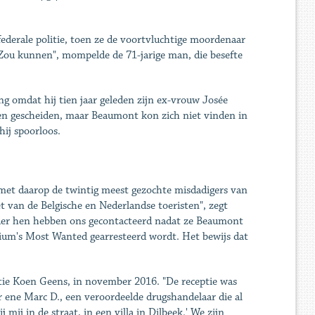
derale politie, toen ze de voortvluchtige moordenaar
ou kunnen", mompelde de 71-jarige man, die besefte
g omdat hij tien jaar geleden zijn ex-vrouw Josée
n gescheiden, maar Beaumont kon zich niet vinden in
hij spoorloos.
met daarop de twintig meest gezochte misdadigers van
et van de Belgische en Nederlandse toeristen", zegt
der hen hebben ons gecontacteerd nadat ze Beaumont
lgium's Most Wanted gearresteerd wordt. Het bewijs dat
itie Koen Geens, in november 2016. "De receptie was
 ene Marc D., een veroordeelde drugshandelaar die al
 mij in de straat, in een villa in Dilbeek.' We zijn