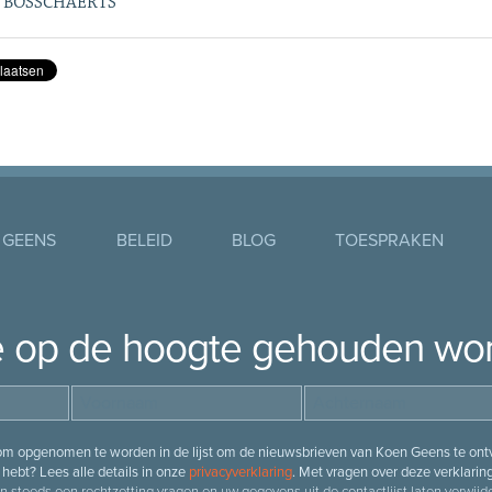
 BOSSCHAERTS
 GEENS
BELEID
BLOG
TOESPRAKEN
je op de hoogte gehouden wo
 om opgenomen te worden in de lijst om de nieuwsbrieven van Koen Geens te ontv
hebt? Lees alle details in onze
privacyverklaring
. Met vragen over deze verklarin
n steeds een rechtzetting vragen en uw gegevens uit de contactlijst laten verwijde