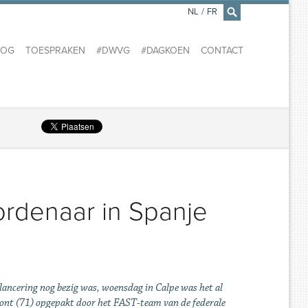
NL
/
FR
×
LOG
TOESPRAKEN
#DWVG
#DAGKOEN
CONTACT
rdenaar in Spanje
 lancering nog bezig was, woensdag in Calpe was het al
ont (71) opgepakt door het FAST-team van de federale