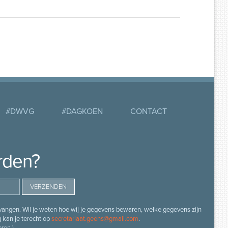
#DWVG
#DAGKOEN
CONTACT
rden?
angen. Wil je weten hoe wij je gegevens bewaren, welke gegevens zijn
g kan je terecht op
secretariaat.geens@gmail.com
.
ren.)