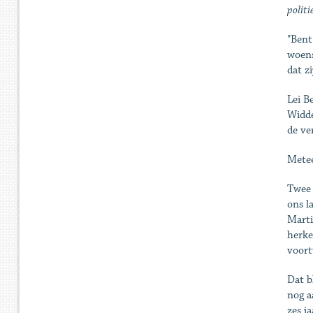
politi
"Bent
woens
dat zi
Lei B
Widde
de ve
Metee
Twee 
ons l
Marti
herke
voort
Dat b
nog a
zes ja