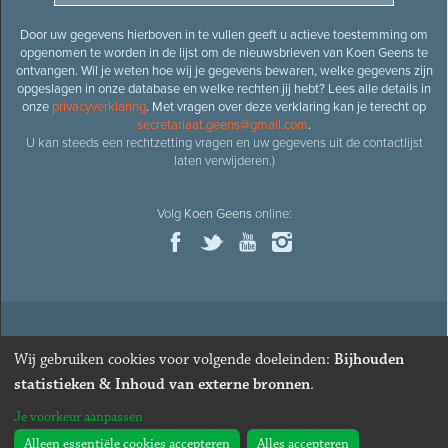
Door uw gegevens hierboven in te vullen geeft u actieve toestemming om
opgenomen te worden in de lijst om de nieuwsbrieven van Koen Geens te
ontvangen. Wil je weten hoe wij je gegevens bewaren, welke gegevens zijn
opgeslagen in onze database en welke rechten jij hebt? Lees alle details in
onze
privacyverklaring
. Met vragen over deze verklaring kan je terecht op
secretariaat.geens@gmail.com
.
U kan steeds een rechtzetting vragen en uw gegevens uit de contactlijst
laten verwijderen.)
Volg
Koen Geens
online:
© 2026
Oud-minister en ere-volksvertegenwoordiger
Koen
Wij gebruiken cookies voor volgende doeleinden:
Bijhouden
Geens
· Alle rechten voorbehouden ·
Cookies wijzigen
statistieken & Inhoud van externe bronnen
.
Webdesign
&
website ontwikkeling
door
Zenjoy in Leuven
. Powered by
Je voorkeur aanpassen
Nimbu
.
Alleen essentiële cookies accepteren
Alles accepteren