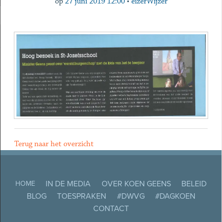
op
27 juni 2019 12:00
•
eizerWijzer
Terug naar het overzicht
IN DE MEDIA
OVER KOEN GEENS
BELEID
HOME
BLOG
TOESPRAKEN
#DWVG
#DAGKOEN
CONTACT