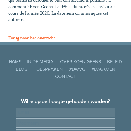
qui puisse se dérouler le plus correctement possible", a
commenté Koen Geens. Le début du procès est prévu au
cours de l'année 2020. La date sera communiquée cet
automne.
Terug naar het overzicht
IN DE MEDIA
OVER KOEN GEENS
BELEID
HOME
BLOG
TOESPRAKEN
#DWVG
#DAGKOEN
CONTACT
Wil je op de hoogte gehouden worden?