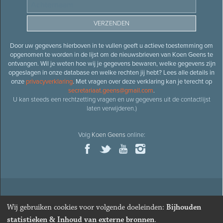
Door uw gegevens hierboven in te vullen geeft u actieve toestemming om
opgenomen te worden in de lijst om de nieuwsbrieven van Koen Geens te
ontvangen. Wil je weten hoe wij je gegevens bewaren, welke gegevens zijn
opgeslagen in onze database en welke rechten jij hebt? Lees alle details in
onze
privacyverklaring
. Met vragen over deze verklaring kan je terecht op
secretariaat.geens@gmail.com
.
U kan steeds een rechtzetting vragen en uw gegevens uit de contactlijst
laten verwijderen.)
Volg
Koen Geens
online:
© 2026
Oud-minister en ere-volksvertegenwoordiger
Koen
Wij gebruiken cookies voor volgende doeleinden:
Bijhouden
Geens
· Alle rechten voorbehouden ·
Cookies wijzigen
statistieken & Inhoud van externe bronnen
.