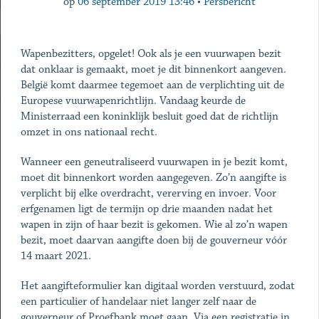
op
06 september 2019 13:46
•
Persbericht
Wapenbezitters, opgelet! Ook als je een vuurwapen bezit
dat onklaar is gemaakt, moet je dit binnenkort aangeven.
België komt daarmee tegemoet aan de verplichting uit de
Europese vuurwapenrichtlijn. Vandaag keurde de
Ministerraad een koninklijk besluit goed dat de richtlijn
omzet in ons nationaal recht.
Wanneer een geneutraliseerd vuurwapen in je bezit komt,
moet dit binnenkort worden aangegeven. Zo’n aangifte is
verplicht bij elke overdracht, vererving en invoer. Voor
erfgenamen ligt de termijn op drie maanden nadat het
wapen in zijn of haar bezit is gekomen. Wie al zo’n wapen
bezit, moet daarvan aangifte doen bij de gouverneur vóór
14 maart 2021.
Het aangifteformulier kan digitaal worden verstuurd, zodat
een particulier of handelaar niet langer zelf naar de
gouverneur of Proefbank moet gaan. Via een registratie in