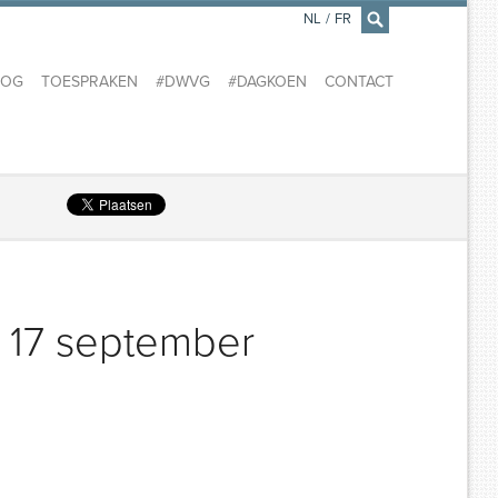
NL
/
FR
×
LOG
TOESPRAKEN
#DWVG
#DAGKOEN
CONTACT
 17 september