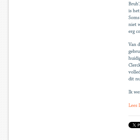
Bruh’
is he
Soms 
niet 
erg co
Van d
gebru
huidi
Clerc
volle
dit nu
Ik we
Lees 