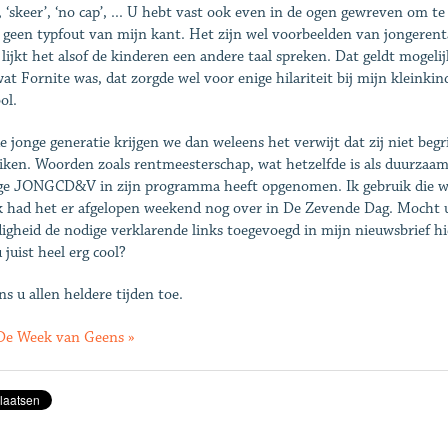
, ‘skeer’, ‘no cap’, ... U hebt vast ook even in de ogen gewreven om te
t geen typfout van mijn kant. Het zijn wel voorbeelden van jongerent
lijkt het alsof de kinderen een andere taal spreken. Dat geldt mogeli
wat Fornite was, dat zorgde wel voor enige hilariteit bij mijn kleinki
ol.
e jonge generatie krijgen we dan weleens het verwijt dat zij niet beg
iken. Woorden zoals rentmeesterschap, wat hetzelfde is als duurzaa
ge JONGCD&V in zijn programma heeft opgenomen. Ik gebruik die wo
k had het er afgelopen weekend nog over in De Zevende Dag. Mocht u 
digheid de nodige verklarende links toegevoegd in mijn nieuwsbrief hier
 juist heel erg cool?
ns u allen heldere tijden toe.
De Week van Geens »