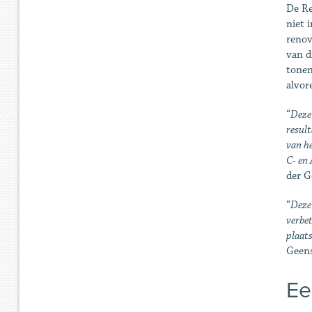
De Re
niet 
renov
van d
tonen
alvor
“
Deze
result
van he
C- en 
der 
“
Deze 
verbet
plaats
Geens
Ee