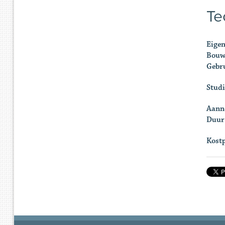
Te
Eigen
Bouw
Gebru
Studi
Aann
Duur
Kostp