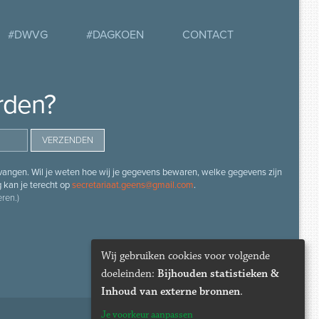
#DWVG
#DAGKOEN
CONTACT
rden?
angen. Wil je weten hoe wij je gegevens bewaren, welke gegevens zijn
g kan je terecht op
secretariaat.geens@gmail.com
.
ren.)
Wij gebruiken cookies voor volgende
doeleinden:
Bijhouden statistieken &
Inhoud van externe bronnen
.
Je voorkeur aanpassen