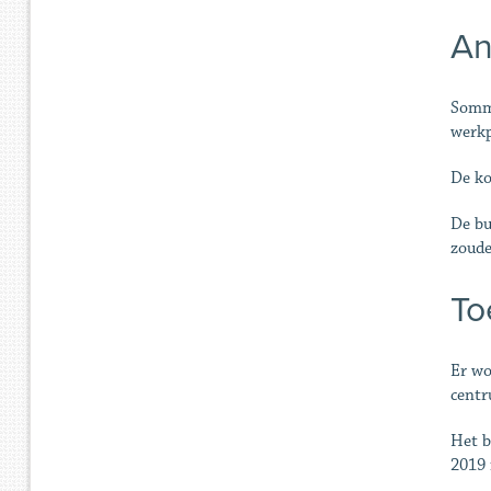
An
Sommi
werkp
De ko
De bu
zoude
To
Er wo
centr
Het b
2019 