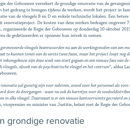
gie der Gebouwen verzekert de grondige renovatie van de gevangen
in het gedrang te brengen tijdens de werken, wordt het project in fas
atie van de vleugels B en D en enkele technische lokalen. Een beter
it renovatieproject. De kosten van deze werken bedragen ongeveer 7
, organiseerde de Regie der Gebouwen op donderdag 10 oktober 2019
ens de gedetineerden er opnieuw hun intrek in nemen.
 gerenoveerde vleugels beantwoorden nu aan de werkingsnoden van een mod
aat te kunnen tonen van de eerste twee fases, maar het project loopt nog d
t inkomgebouw zijn deze week van start gegaan en een nieuwe fase van de 
A-vleugels, alsook van de psychiatrische vleugel en het centrum
”, aldus L
Gebouwen.
renovatie zal gunstig zijn voor iedereen, zowel voor het personeel als voor
erd door de doorgangen - waar nu ook de karretjes voor de voedseldistribut
en in elke vleugel. Daarnaast is er een nieuwe kantoorruimte gecreëerd en z
, vicepremier en minister van Justitie, belast met de Regie der Geb
n grondige renovatie