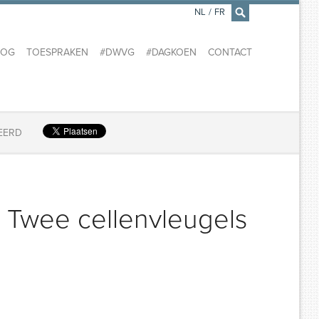
NL
/
FR
×
LOG
TOESPRAKEN
#DWVG
#DAGKOEN
CONTACT
EERD
 Twee cellenvleugels