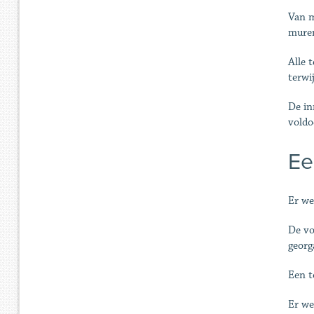
Van m
muren
Alle 
terwi
De in
voldo
Ee
Er we
De vo
georg
Een t
Er we